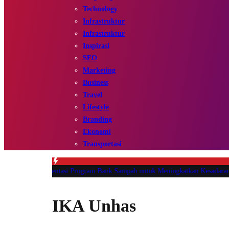
Technology
Infrastruktur
Infrastruktur
Inspirasi
SEO
Marketing
Business
Travel
Lifestyle
Branding
Ekonomi
Transportasi
n Implementasi Program Bank Sampah untuk Meningkatkan Kesadaran Lingk
IKA Unhas