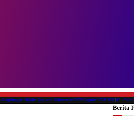
ungan Melalui Kegiatan Mahasiswa KKN Reguler UNP 2026
|
#2 -
Peduli Genera
Berita 