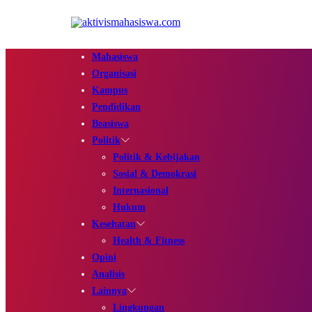
Mahasiswa
Organisasi
Kampus
Pendidikan
Beasiswa
Politik
Politik & Kebijakan
Sosial & Demokrasi
Internasional
Hukum
Kesehatan
Health & Fitness
Opini
Analisis
Lainnya
Lingkungan