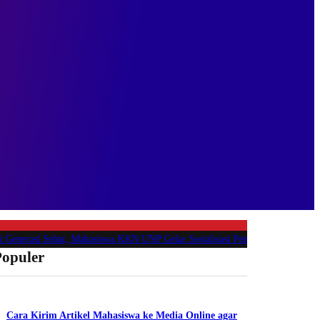
si Sehat, Mahasiswa KKN UNP Gelar Sosialisasi Pencegahan Stunting di Naga
Populer
Cara Kirim Artikel Mahasiswa ke Media Online agar