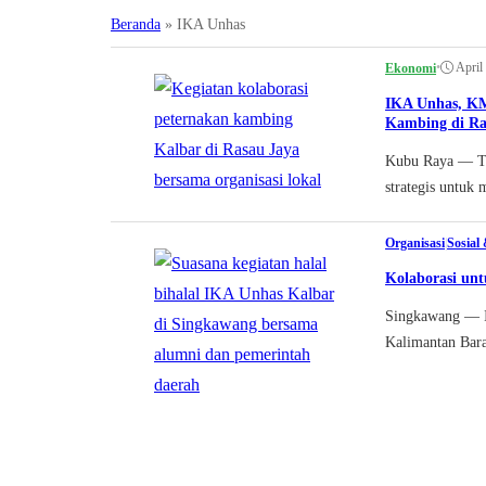
Beranda
»
IKA Unhas
•
April
Ekonomi
IKA Unhas, KM
Kambing di Ra
Kubu Raya — Tig
strategis untuk 
Organisasi
|
Sosial
Kolaborasi unt
Singkawang — I
Kalimantan Bara