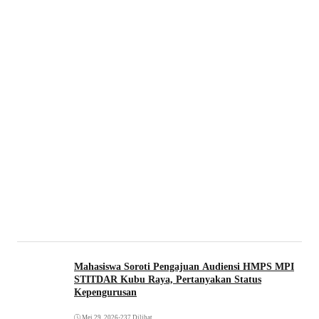
Mahasiswa Soroti Pengajuan Audiensi HMPS MPI
STITDAR Kubu Raya, Pertanyakan Status
Kepengurusan
Mei 29, 2026
•
237 Dilihat