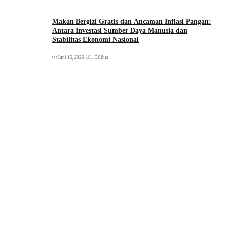
Makan Bergizi Gratis dan Ancaman Inflasi Pangan:
Antara Investasi Sumber Daya Manusia dan
Stabilitas Ekonomi Nasional
Juni 15, 2026
•
181 Dilihat