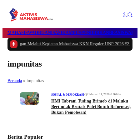
MAHASISWA
ORGANISASI
KAMPUS
PENDIDIKAN
BEASISWA
POL
n Melalui Kegiatan Mahasiswa KKN Reguler UNP 2026
|
#2 -
Peduli Generasi 
impunitas
Beranda
»
impunitas
•
Februari 21, 2026
•
8 Dilihat
SOSIAL & DEMOKRASI
HMI Tabrani Tuding Brimob di Maluku
Bertindak Brutal: Polri Butuh Reformasi,
Bukan Pemolesan!
Berita Populer