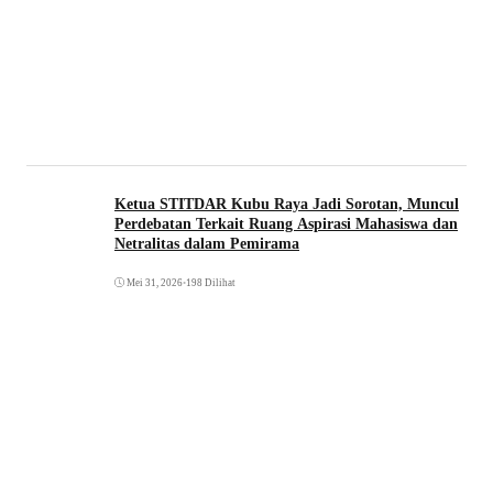
Ketua STITDAR Kubu Raya Jadi Sorotan, Muncul
Perdebatan Terkait Ruang Aspirasi Mahasiswa dan
Netralitas dalam Pemirama
Mei 31, 2026
•
198 Dilihat