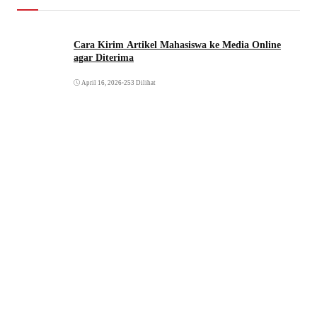
Cara Kirim Artikel Mahasiswa ke Media Online
agar Diterima
April 16, 2026
•
253 Dilihat