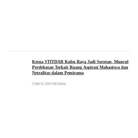
Ketua STITDAR Kubu Raya Jadi Sorotan, Muncul
Perdebatan Terkait Ruang Aspirasi Mahasiswa dan
Netralitas dalam Pemirama
Mei 31, 2026
•
198 Dilihat