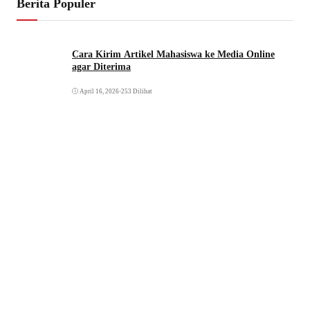
Berita Populer
Cara Kirim Artikel Mahasiswa ke Media Online
agar Diterima
April 16, 2026
•
253 Dilihat