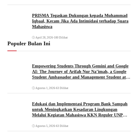
PRISMA Tegaskan Dukungan kepada Muhammad
Iqbaal, Kecam Jika Ada Intimidasi terhadap Suara
Mahasiswa
April 28, 2026
•
180 Dilihat
Populer Bulan Ini
Empowering Students Through Gemini and Google
AI: The Journey of Arifah Nur Na’imah, a Google
Student Ambassador and Management Student at
Universitas Pignatelli Triputra
Agustus 1, 2026
•
63 Dilihat
Edukasi dan Implementasi Program Bank Sampah
untuk Meningkatkan Kesadaran Lingkungan
Melalui Kegiatan Mahasiswa KKN Reguler UNP
2026
Agustus 5, 2026
•
63 Dilihat