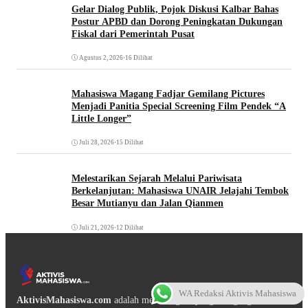
Gelar Dialog Publik, Pojok Diskusi Kalbar Bahas
Postur APBD dan Dorong Peningkatan Dukungan
Fiskal dari Pemerintah Pusat
Agustus 2, 2026
•
16 Dilihat
Mahasiswa Magang Fadjar Gemilang Pictures
Menjadi Panitia Special Screening Film Pendek “A
Little Longer”
Juli 28, 2026
•
15 Dilihat
Melestarikan Sejarah Melalui Pariwisata
Berkelanjutan: Mahasiswa UNAIR Jelajahi Tembok
Besar Mutianyu dan Jalan Qianmen
Juli 21, 2026
•
12 Dilihat
WA Redaksi Aktivis Mahasiswa
AktivisMahasiswa.com
adalah media digital yang mengangkat isu