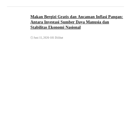
Makan Bergizi Gratis dan Ancaman Inflasi Pangan:
Antara Investasi Sumber Daya Manusia dan
Stabilitas Ekonomi Nasional
Juni 15, 2026
•
181 Dilihat