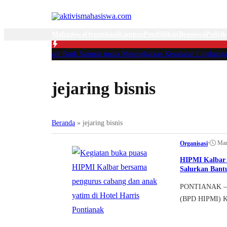
Mahasiswa
Organisasi
Kampus
Pendidikan
Beasiswa
Politik
entasi Program Bank Sampah untuk Meningkatkan Kesadaran Lingkungan Mel
jejaring bisnis
Beranda
»
jejaring bisnis
•
Mar
Organisasi
HIPMI Kalbar 
Salurkan Bant
PONTIANAK – B
(BPD HIPMI) Ka