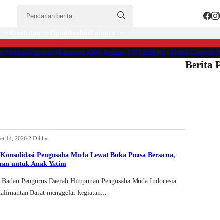
Kesehatan
Opini
Analisis
Lainnya
alui Kegiatan Mahasiswa KKN Reguler UNP 2026
|
#2 -
Peduli Generasi Sehat,
Berita 
et 14, 2026
•
2 Dilihat
Konsolidasi Pengusaha Muda Lewat Buka Puasa Bersama,
uan untuk Anak Yatim
adan Pengurus Daerah Himpunan Pengusaha Muda Indonesia
limantan Barat menggelar kegiatan...