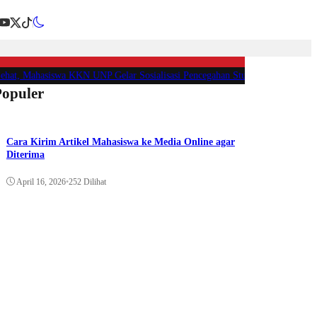
 Mahasiswa KKN UNP Gelar Sosialisasi Pencegahan Stunting di Nagari Sungai
Populer
Cara Kirim Artikel Mahasiswa ke Media Online agar
Diterima
April 16, 2026
•
252 Dilihat