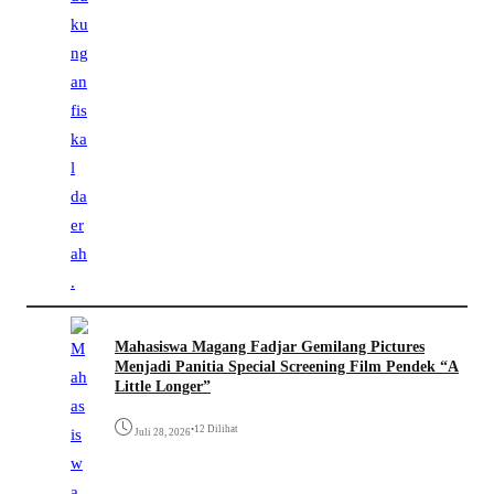
Mahasiswa Magang Fadjar Gemilang Pictures
Menjadi Panitia Special Screening Film Pendek “A
Little Longer”
•
12 Dilihat
Juli 28, 2026