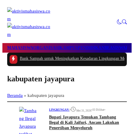
MAHASISWA
ORGANISASI
KAMPUS
PENDIDIKAN
BEASISWA
POL
gram Bank Sampah untuk Meningkatkan Kesadaran Lingkungan Melalui Kegi
kabupaten jayapura
Beranda
»
kabupaten jayapura
LINGKUNGAN
|
•
•
33 Dilihat
•
Mei 31, 2026
Bupati Jayapura Temukan Tambang
Ilegal di Kali Jaifuri, Ancam Lakukan
Penertiban Menyeluruh