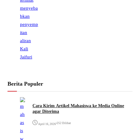
Berita Populer
Cara Kirim Artikel Mahasiswa ke Media Online
agar Diterima
•
252 Dilihat
April 16, 2026