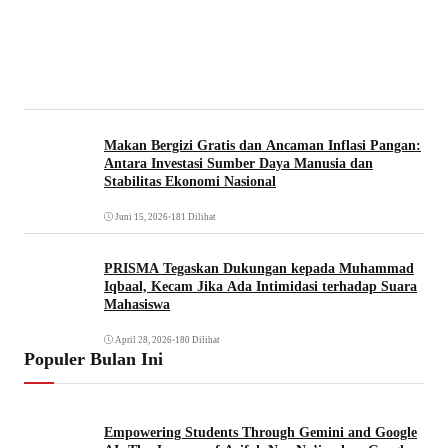
Makan Bergizi Gratis dan Ancaman Inflasi Pangan:
Antara Investasi Sumber Daya Manusia dan
Stabilitas Ekonomi Nasional
Juni 15, 2026
•
181 Dilihat
PRISMA Tegaskan Dukungan kepada Muhammad
Iqbaal, Kecam Jika Ada Intimidasi terhadap Suara
Mahasiswa
April 28, 2026
•
180 Dilihat
Populer Bulan Ini
Empowering Students Through Gemini and Google