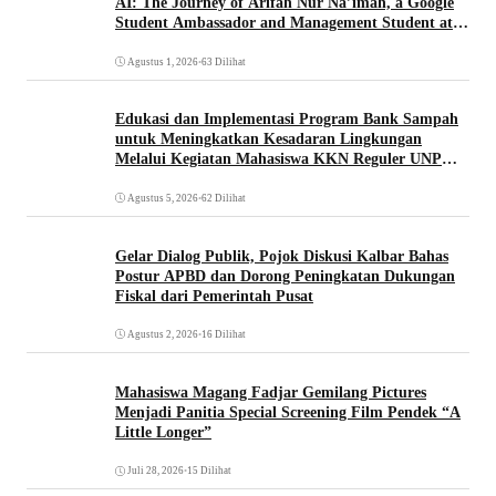
AI: The Journey of Arifah Nur Na’imah, a Google
Student Ambassador and Management Student at
Universitas Pignatelli Triputra
Agustus 1, 2026
•
63 Dilihat
Edukasi dan Implementasi Program Bank Sampah
untuk Meningkatkan Kesadaran Lingkungan
Melalui Kegiatan Mahasiswa KKN Reguler UNP
2026
Agustus 5, 2026
•
62 Dilihat
Gelar Dialog Publik, Pojok Diskusi Kalbar Bahas
Postur APBD dan Dorong Peningkatan Dukungan
Fiskal dari Pemerintah Pusat
Agustus 2, 2026
•
16 Dilihat
Mahasiswa Magang Fadjar Gemilang Pictures
Menjadi Panitia Special Screening Film Pendek “A
Little Longer”
Juli 28, 2026
•
15 Dilihat