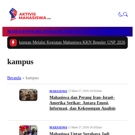
MAHASISWA
ORGANISASI
KAMPUS
PENDIDIKAN
BEASISWA
POL
ungan Melalui Kegiatan Mahasiswa KKN Reguler UNP 2026
|
#2 -
Peduli Gener
kampus
Beranda
»
kampus
•
Maret 27, 2026
•
18 Dilihat
MAHASISWA
Mahasiswa dan Perang Iran–Israel–
Amerika Serikat: Antara Emosi,
Informasi, dan Kekosongan Analisis
•
Maret 27, 2026
•
26 Dilihat
MAHASISWA
Mahasiswa Untag Surabaya Jadi