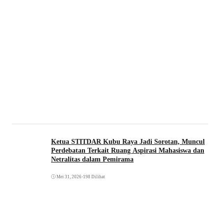
Ketua STITDAR Kubu Raya Jadi Sorotan, Muncul
Perdebatan Terkait Ruang Aspirasi Mahasiswa dan
Netralitas dalam Pemirama
Mei 31, 2026
•
198 Dilihat