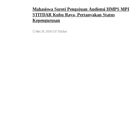
Mahasiswa Soroti Pengajuan Audiensi HMPS MPI
STITDAR Kubu Raya, Pertanyakan Status
Kepengurusan
Mei 29, 2026
•
237 Dilihat