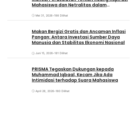
Mahasiswa dan Netralitas dalam
Pemirama
Mei 31, 2026
•
198 Dilihat
Makan Bergizi Gratis dan Ancaman Inflasi
Pangan: Antara Investasi Sumber Daya
Manusia dan Stabilitas Ekonomi Nasional
Juni 15, 2026
•
181 Dilihat
PRISMA Tegaskan Dukungan kepada
Muhammad Iqbaal, Kecam Jika Ada
Intimidasi terhadap Suara Mahasiswa
April 28, 2026
•
180 Dilihat