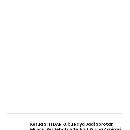
Ketua STITDAR Kubu Raya Jadi Sorotan,
Muncul Perdebatan Terkait Ruang Aspirasi