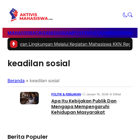
MAHASISWA
ORGANISASI
KAMPUS
PENDIDIKAN
BEASISWA
POL
n Lingkungan Melalui Kegiatan Mahasiswa KKN Reguler UNP 2026
|
#
keadilan sosial
Beranda
»
keadilan sosial
POLITIK & KEBIJAKAN
•
Januari 19, 2026
•
6 Dilihat
Apa Itu Kebijakan Publik Dan
Mengapa Mempengaruhi
Kehidupan Masyarakat
Berita Populer