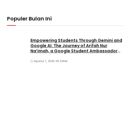
Populer Bulan Ini
Empowering Students Through Gemini and
Google AI: The Journey of Arifah Nur
Na’imah, a Google Student Ambassador
and Management Student at Universitas
Pignatelli Triputra
Agustus 1, 2026
•
59 Dilihat