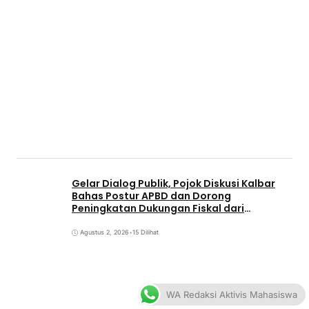
Gelar Dialog Publik, Pojok Diskusi Kalbar
Bahas Postur APBD dan Dorong
Peningkatan Dukungan Fiskal dari
Pemerintah Pusat
Agustus 2, 2026
•
15 Dilihat
WA Redaksi Aktivis Mahasiswa