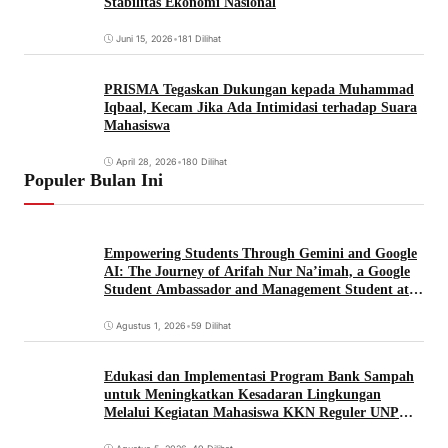
Stabilitas Ekonomi Nasional
Juni 15, 2026
•
181 Dilihat
PRISMA Tegaskan Dukungan kepada Muhammad
Iqbaal, Kecam Jika Ada Intimidasi terhadap Suara
Mahasiswa
April 28, 2026
•
180 Dilihat
Populer Bulan Ini
Empowering Students Through Gemini and Google
AI: The Journey of Arifah Nur Na’imah, a Google
Student Ambassador and Management Student at
Universitas Pignatelli Triputra
Agustus 1, 2026
•
59 Dilihat
Edukasi dan Implementasi Program Bank Sampah
untuk Meningkatkan Kesadaran Lingkungan
Melalui Kegiatan Mahasiswa KKN Reguler UNP
2026