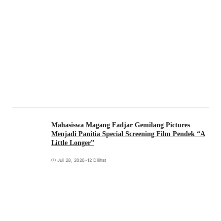
Mahasiswa Magang Fadjar Gemilang Pictures
Menjadi Panitia Special Screening Film Pendek “A
Little Longer”
Juli 28, 2026
•
12 Dilihat