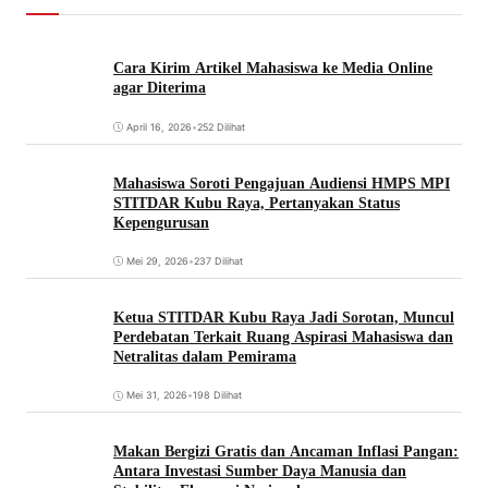
Cara Kirim Artikel Mahasiswa ke Media Online
agar Diterima
April 16, 2026
•
252 Dilihat
Mahasiswa Soroti Pengajuan Audiensi HMPS MPI
STITDAR Kubu Raya, Pertanyakan Status
Kepengurusan
Mei 29, 2026
•
237 Dilihat
Ketua STITDAR Kubu Raya Jadi Sorotan, Muncul
Perdebatan Terkait Ruang Aspirasi Mahasiswa dan
Netralitas dalam Pemirama
Mei 31, 2026
•
198 Dilihat
Makan Bergizi Gratis dan Ancaman Inflasi Pangan:
Antara Investasi Sumber Daya Manusia dan