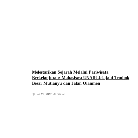
Melestarikan Sejarah Melalui Pariwisata
Berkelanjutan: Mahasiswa UNAIR Jelajahi Tembok
Besar Mutianyu dan Jalan Qianmen
Juli 21, 2026
•
9 Dilihat