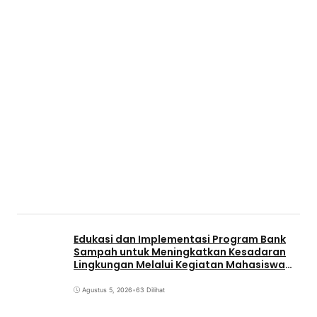
Edukasi dan Implementasi Program Bank
Sampah untuk Meningkatkan Kesadaran
Lingkungan Melalui Kegiatan Mahasiswa
KKN Reguler UNP 2026
Agustus 5, 2026
•
63 Dilihat