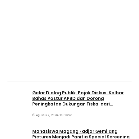
Gelar Dialog Publik, Pojok Diskusi Kalbar
Bahas Postur APBD dan Dorong
Peningkatan Dukungan Fiskal dari
Pemerintah Pusat
Agustus 2, 2026
•
16 Dilihat
Mahasiswa Magang Fadjar Gemilang
Pictures Menjadi Panitia Special Screening