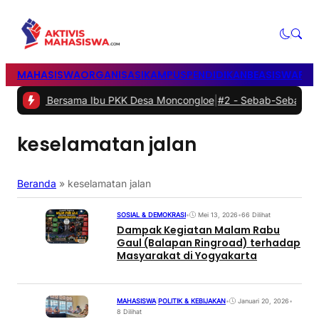
MAHASISWA
ORGANISASI
KAMPUS
PENDIDIKAN
BEASISWA
POL
 Bersama Ibu PKK Desa Moncongloe
|
#2 -
Sebab-Sebab Terwujudnya K
keselamatan jalan
Beranda
»
keselamatan jalan
SOSIAL & DEMOKRASI
•
Mei 13, 2026
•
66 Dilihat
Dampak Kegiatan Malam Rabu
Gaul (Balapan Ringroad) terhadap
Masyarakat di Yogyakarta
MAHASISWA
|
POLITIK & KEBIJAKAN
•
Januari 20, 2026
•
8 Dilihat