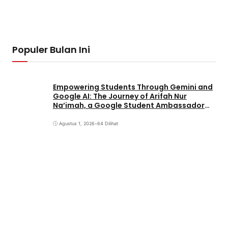
Populer Bulan Ini
Empowering Students Through Gemini and
Google AI: The Journey of Arifah Nur
Na’imah, a Google Student Ambassador
and Management Student at Universitas
Pignatelli Triputra
Agustus 1, 2026
•
64 Dilihat