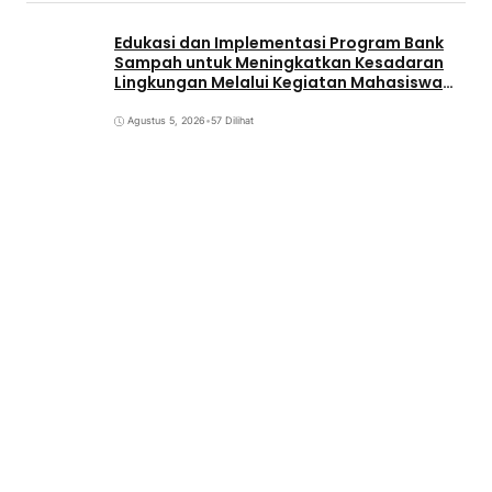
Edukasi dan Implementasi Program Bank
Sampah untuk Meningkatkan Kesadaran
Lingkungan Melalui Kegiatan Mahasiswa
KKN Reguler UNP 2026
Agustus 5, 2026
•
57 Dilihat