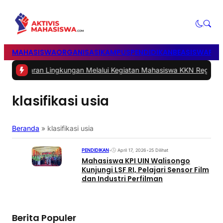
MAHASISWA
ORGANISASI
KAMPUS
PENDIDIKAN
BEASISWA
POL
n Lingkungan Melalui Kegiatan Mahasiswa KKN Reguler UNP 2026
|
klasifikasi usia
Beranda
»
klasifikasi usia
PENDIDIKAN
•
April 17, 2026
•
25 Dilihat
Mahasiswa KPI UIN Walisongo
Kunjungi LSF RI, Pelajari Sensor Film
dan Industri Perfilman
Berita Populer