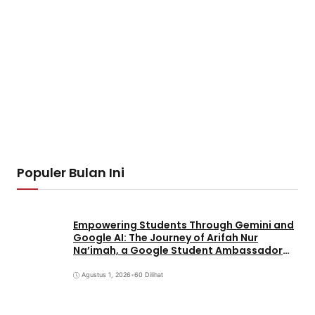
Populer Bulan Ini
Empowering Students Through Gemini and
Google AI: The Journey of Arifah Nur
Na’imah, a Google Student Ambassador
and Management Student at Universitas
Pignatelli Triputra
Agustus 1, 2026
•
60 Dilihat