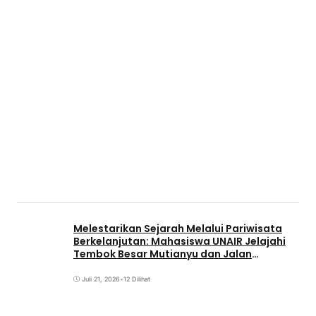
Melestarikan Sejarah Melalui Pariwisata
Berkelanjutan: Mahasiswa UNAIR Jelajahi
Tembok Besar Mutianyu dan Jalan
Qianmen
Juli 21, 2026
•
12 Dilihat