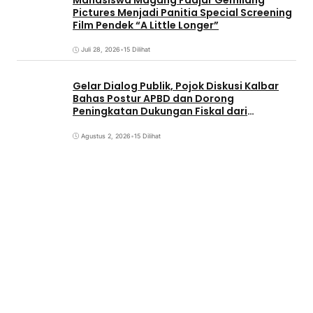
Pictures Menjadi Panitia Special Screening
Film Pendek “A Little Longer”
Juli 28, 2026
•
15 Dilihat
Gelar Dialog Publik, Pojok Diskusi Kalbar
Bahas Postur APBD dan Dorong
Peningkatan Dukungan Fiskal dari
Pemerintah Pusat
Agustus 2, 2026
•
15 Dilihat