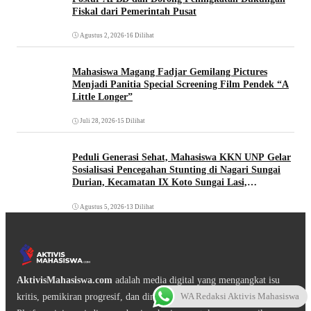
Fiskal dari Pemerintah Pusat
Agustus 2, 2026
•
16 Dilihat
Mahasiswa Magang Fadjar Gemilang Pictures
Menjadi Panitia Special Screening Film Pendek “A
Little Longer”
Juli 28, 2026
•
15 Dilihat
Peduli Generasi Sehat, Mahasiswa KKN UNP Gelar
Sosialisasi Pencegahan Stunting di Nagari Sungai
Durian, Kecamatan IX Koto Sungai Lasi,
Kabupaten Solok
Agustus 5, 2026
•
13 Dilihat
AktivisMahasiswa.com
adalah media digital yang mengangkat isu
WA Redaksi Aktivis Mahasiswa
kritis, pemikiran progresif, dan dinamika gerakan mahasiswa.