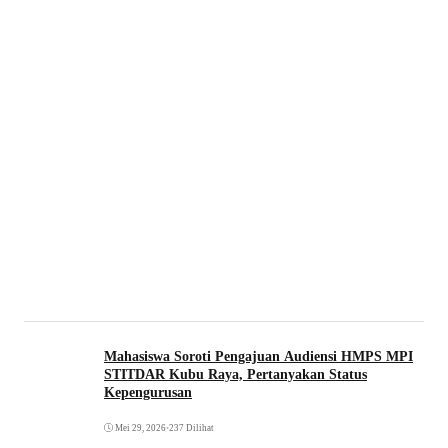
Mahasiswa Soroti Pengajuan Audiensi HMPS MPI
STITDAR Kubu Raya, Pertanyakan Status
Kepengurusan
Mei 29, 2026
•
237 Dilihat