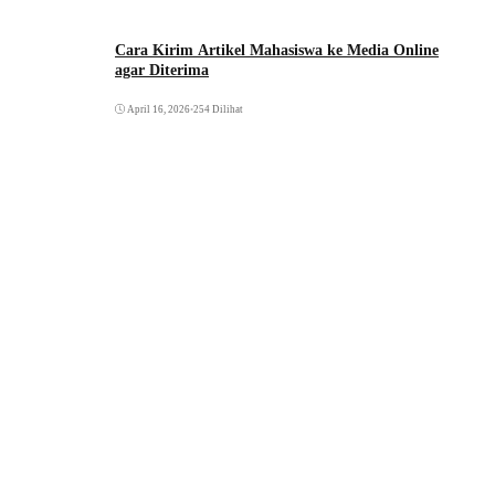
Cara Kirim Artikel Mahasiswa ke Media Online
agar Diterima
April 16, 2026
•
254 Dilihat