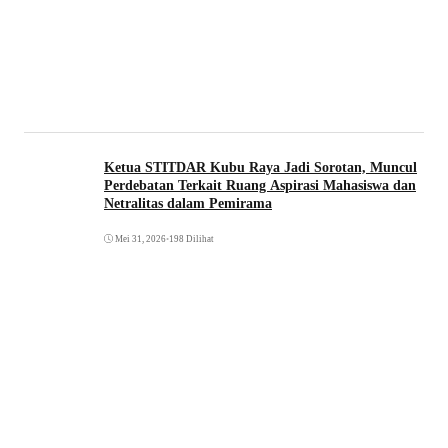
Ketua STITDAR Kubu Raya Jadi Sorotan, Muncul
Perdebatan Terkait Ruang Aspirasi Mahasiswa dan
Netralitas dalam Pemirama
Mei 31, 2026
•
198 Dilihat