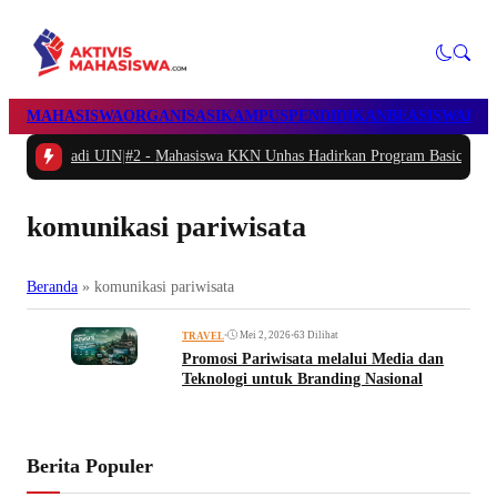
MAHASISWA
ORGANISASI
KAMPUS
PENDIDIKAN
BEASISWA
POL
i UIN
|
#2 -
Mahasiswa KKN Unhas Hadirkan Program Basic English Communica
komunikasi pariwisata
Beranda
»
komunikasi pariwisata
•
Mei 2, 2026
•
63 Dilihat
TRAVEL
Promosi Pariwisata melalui Media dan
Teknologi untuk Branding Nasional
Berita Populer