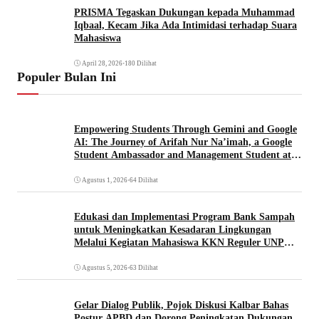
PRISMA Tegaskan Dukungan kepada Muhammad
Iqbaal, Kecam Jika Ada Intimidasi terhadap Suara
Mahasiswa
April 28, 2026
•
180 Dilihat
Populer Bulan Ini
Empowering Students Through Gemini and Google
AI: The Journey of Arifah Nur Na’imah, a Google
Student Ambassador and Management Student at
Universitas Pignatelli Triputra
Agustus 1, 2026
•
64 Dilihat
Edukasi dan Implementasi Program Bank Sampah
untuk Meningkatkan Kesadaran Lingkungan
Melalui Kegiatan Mahasiswa KKN Reguler UNP
2026
Agustus 5, 2026
•
63 Dilihat
Gelar Dialog Publik, Pojok Diskusi Kalbar Bahas
Postur APBD dan Dorong Peningkatan Dukungan