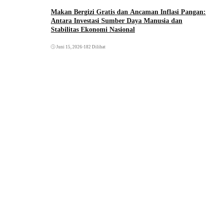
Makan Bergizi Gratis dan Ancaman Inflasi Pangan:
Antara Investasi Sumber Daya Manusia dan
Stabilitas Ekonomi Nasional
Juni 15, 2026
•
182 Dilihat