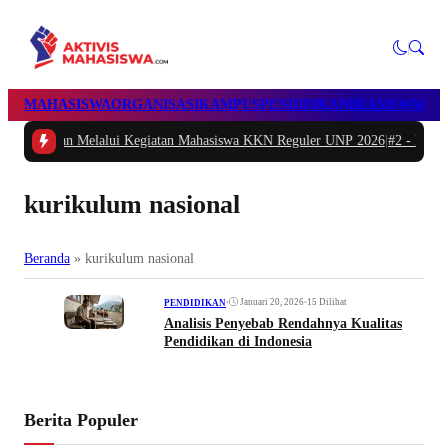
MAHASISWA
ORGANISASI
KAMPUS
PENDIDIKAN
BEASISWA
POL
Melalui Kegiatan Mahasiswa KKN Reguler UNP 2026
|
#2 -
Peduli Generasi Seh
kurikulum nasional
Beranda
»
kurikulum nasional
•
Januari 20, 2026
•
15 Dilihat
PENDIDIKAN
Analisis Penyebab Rendahnya Kualitas
Pendidikan di Indonesia
Berita Populer