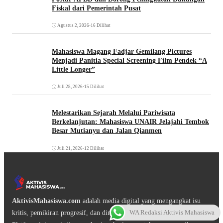
Fiskal dari Pemerintah Pusat
Agustus 2, 2026
•
16 Dilihat
Mahasiswa Magang Fadjar Gemilang Pictures
Menjadi Panitia Special Screening Film Pendek “A
Little Longer”
Juli 28, 2026
•
15 Dilihat
Melestarikan Sejarah Melalui Pariwisata
Berkelanjutan: Mahasiswa UNAIR Jelajahi Tembok
Besar Mutianyu dan Jalan Qianmen
Juli 21, 2026
•
12 Dilihat
AktivisMahasiswa.com
adalah media digital yang mengangkat isu
WA Redaksi Aktivis Mahasiswa
kritis, pemikiran progresif, dan dinamika gerakan mahasiswa.