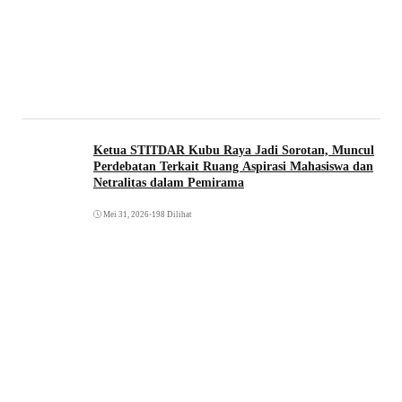
Ketua STITDAR Kubu Raya Jadi Sorotan, Muncul
Perdebatan Terkait Ruang Aspirasi Mahasiswa dan
Netralitas dalam Pemirama
Mei 31, 2026
•
198 Dilihat