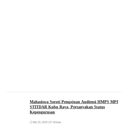
Mahasiswa Soroti Pengajuan Audiensi HMPS MPI
STITDAR Kubu Raya, Pertanyakan Status
Kepengurusan
Mei 29, 2026
•
237 Dilihat