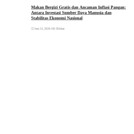
Makan Bergizi Gratis dan Ancaman Inflasi Pangan:
Antara Investasi Sumber Daya Manusia dan
Stabilitas Ekonomi Nasional
Juni 15, 2026
•
181 Dilihat