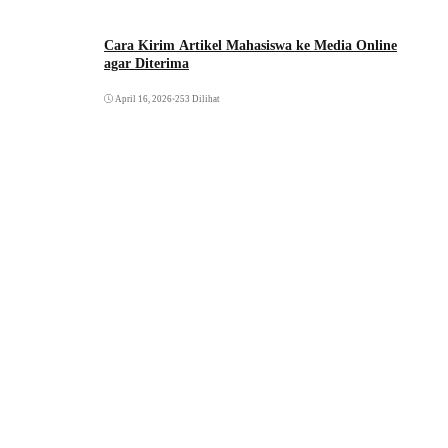
Cara Kirim Artikel Mahasiswa ke Media Online
agar Diterima
April 16, 2026
•
253 Dilihat