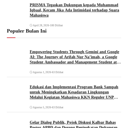
PRISMA Tegaskan Dukungan kepada Muhammad
Iqbaal, Kecam Jika Ada Intimidasi terhadap Suara
Mahasiswa
April 28, 2026
•
180 Dilihat
Populer Bulan Ini
Empowering Students Through Gemini and Google
AI: The Journey of Arifah Nur Na’imah, a Google
Student Ambassador and Management Student at
Universitas Pignatelli Triputra
Agustus 1, 2026
•
63 Dilihat
Edukasi dan Implementasi Program Bank Sampah
untuk Meningkatkan Kesadaran Lingkungan
Melalui Kegiatan Mahasiswa KKN Reguler UNP
2026
Agustus 5, 2026
•
63 Dilihat
Gelar Dialog Publik, Pojok Diskusi Kalbar Bahas
Postur APBD dan Dorong Peningkatan Dukungan