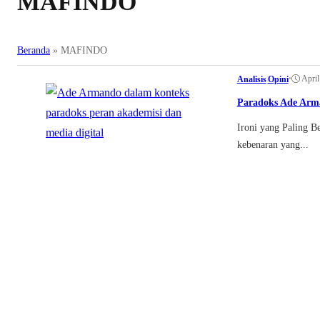
MAFINDO
Beranda
»
MAFINDO
•
April
Analisis
|
Opini
Paradoks Ade Arm
Ironi yang Paling B
kebenaran yang...