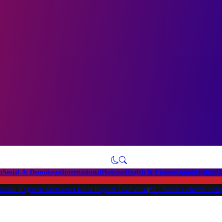
n
Sosial & Demokrasi
Internasional
Hukum
Health & Fitness
Opini
Analisis
L
Kegiatan Mahasiswa KKN Reguler UNP 2026
|
#2 -
Peduli Generasi Sehat, Maha