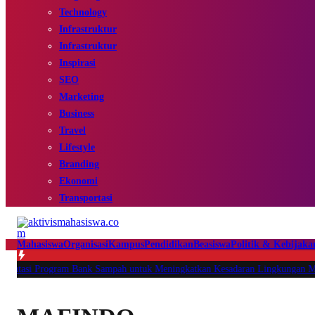
Technology
Infrastruktur
Infrastruktur
Inspirasi
SEO
Marketing
Business
Travel
Lifestyle
Branding
Ekonomi
Transportasi
Mahasiswa
Organisasi
Kampus
Pendidikan
Beasiswa
Politik & Kebijaka
i Program Bank Sampah untuk Meningkatkan Kesadaran Lingkungan Melalui 