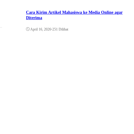
Cara Kirim Artikel Mahasiswa ke Media Online agar
Diterima
April 16, 2026
•
251 Dilihat