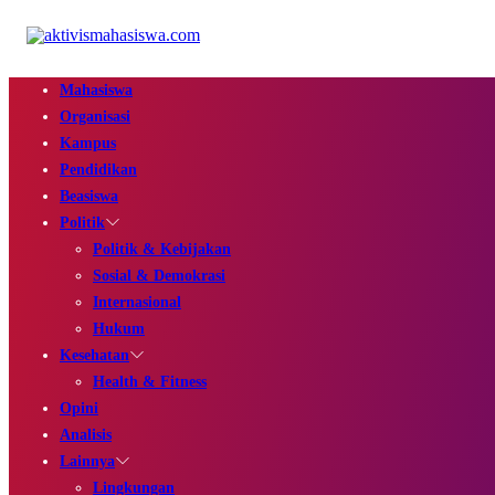
Mahasiswa
Organisasi
Kampus
Pendidikan
Beasiswa
Politik
Politik & Kebijakan
Sosial & Demokrasi
Internasional
Hukum
Kesehatan
Health & Fitness
Opini
Analisis
Lainnya
Lingkungan