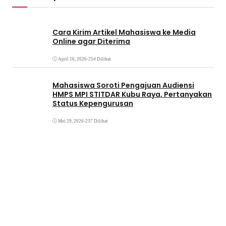
Cara Kirim Artikel Mahasiswa ke Media
Online agar Diterima
April 16, 2026
•
254 Dilihat
Mahasiswa Soroti Pengajuan Audiensi
HMPS MPI STITDAR Kubu Raya, Pertanyakan
Status Kepengurusan
Mei 29, 2026
•
237 Dilihat