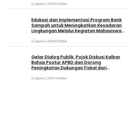
Pignatelli Triputra
Agustus 1, 2026
•
64 Dilihat
Edukasi dan Implementasi Program Bank
Sampah untuk Meningkatkan Kesadaran
Lingkungan Melalui Kegiatan Mahasiswa
KKN Reguler UNP 2026
Agustus 5, 2026
•
63 Dilihat
Gelar Dialog Publik, Pojok Diskusi Kalbar
Bahas Postur APBD dan Dorong
Peningkatan Dukungan Fiskal dari
Pemerintah Pusat
Agustus 2, 2026
•
16 Dilihat