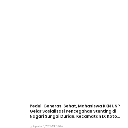
Peduli Generasi Sehat, Mahasiswa KKN UNP
Gelar Sosialisasi Pencegahan Stunting di
Nagari Sungai Durian, Kecamatan IX Koto
Sungai Lasi, Kabupaten Solok
Agustus 5, 2026
•
13 Dilihat