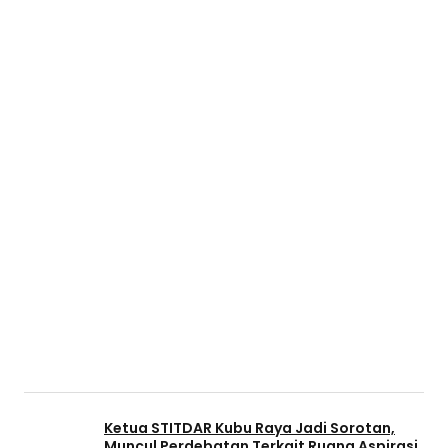
Ketua STITDAR Kubu Raya Jadi Sorotan,
Muncul Perdebatan Terkait Ruang Aspirasi