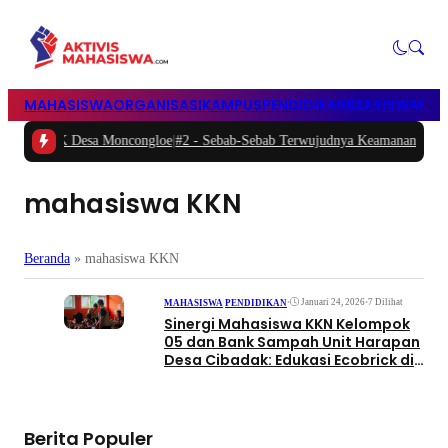
MAHASISWA
ORGANISASI
KAMPUS
PENDIDIKAN
BEASISWA
POL
esa Moncongloe
|
#2 -
Sebab-Sebab Terwujudnya Keamanan Negeri & Rakyat: Stu
mahasiswa KKN
Beranda
»
mahasiswa KKN
•
Januari 24, 2026
•
7 Dilihat
MAHASISWA
|
PENDIDIKAN
Sinergi Mahasiswa KKN Kelompok
05 dan Bank Sampah Unit Harapan
Desa Cibadak: Edukasi Ecobrick di
SMPN 1 Banjarsari
Berita Populer