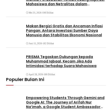
Mahasiswa dan Netralitas dalam
Pemirama
Mei 31, 2026
•
198 Dilihat
Makan Bergizi Gratis dan Ancaman Inflasi
Pangan: Antara Investasi Sumber Daya
Manusia dan Stabilitas Ekonomi Nasional
Juni 15, 2026
•
182 Dilihat
PRISMA Tegaskan Dukungan kepada
Muhammad Iqbaal, Kecam Jika Ada
Intimidasi terhadap Suara Mahasiswa
April 28, 2026
•
180 Dilihat
Populer Bulan Ini
Empowering Students Through Gemini and
Google AI: The Journey of Arifah Nur
Na’imah, a Google Student Ambassador
and Management Student at Universitas