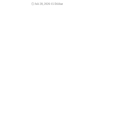
Juli 28, 2026
•
15 Dilihat