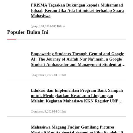
PRISMA Tegaskan Dukungan kepada Muhammad
Iqbaal, Kecam Jika Ada Intimidasi terhadap Suara
Mahasiswa
April 28, 2026
•
180 Dilihat
Populer Bulan Ini
Empowering Students Through Gemini and Google
AI: The Journey of Arifah Nur Na’imah, a Google
Student Ambassador and Management Student at
Universitas Pignatelli Triputra
Agustus 1, 2026
•
60 Dilihat
Edukasi dan Implementasi Program Bank Sampah
untuk Meningkatkan Kesadaran Lingkungan
Melalui Kegiatan Mahasiswa KKN Reguler UNP
2026
Agustus 5, 2026
•
56 Dilihat
Mahasiswa Magang Fadjar Gemilang Pictures
Menjadi Panitia Special Screening Film Pendek “A