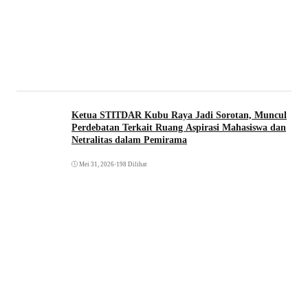
Ketua STITDAR Kubu Raya Jadi Sorotan, Muncul
Perdebatan Terkait Ruang Aspirasi Mahasiswa dan
Netralitas dalam Pemirama
Mei 31, 2026
•
198 Dilihat