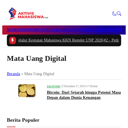
MAHASISWA
ORGANISASI
KAMPUS
PENDIDIKAN
BEASISWA
POL
alui Kegiatan Mahasiswa KKN Reguler UNP 2026
|
#2 -
Peduli Generasi Sehat, 
Mata Uang Digital
Beranda
»
Mata Uang Digital
•
Desember 17, 2024
•
17 Dilihat
EKONOMI
Bitcoin: Dari Sejarah hingga Potensi Masa
Depan dalam Dunia Keuangan
Berita Populer