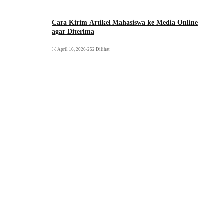
Cara Kirim Artikel Mahasiswa ke Media Online
agar Diterima
April 16, 2026
•
252 Dilihat