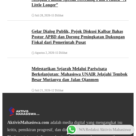
Little Longer”
Juli 28, 2026
•
15 Dilihat
Gelar Dialog Publik, Pojok Diskusi Kalbar Bahas
Postur APBD dan Dorong Peningkatan Dukungan
Fiskal dari Pemerintah Pusat
Agustus 2, 2026
•
15 Dilihat
Melestarikan Sejarah Melalui Pariwisata
Berkelanjutan: Mahasiswa UNAIR Jelajahi Tembok
Besar Mutianyu dan Jalan Qianmen
Juli 21, 2026
•
12 Dilihat
AktivisMahasiswa.com
adalah media digital yang mengangkat isu
WA Redaksi Aktivis Mahasiswa
kritis, pemikiran progresif, dan dinamika gerakan mahasiswa.