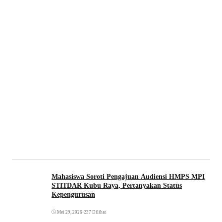
Mahasiswa Soroti Pengajuan Audiensi HMPS MPI
STITDAR Kubu Raya, Pertanyakan Status
Kepengurusan
Mei 29, 2026
•
237 Dilihat