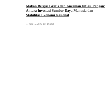
Makan Bergizi Gratis dan Ancaman Inflasi Pangan:
Antara Investasi Sumber Daya Manusia dan
Stabilitas Ekonomi Nasional
Juni 15, 2026
•
181 Dilihat