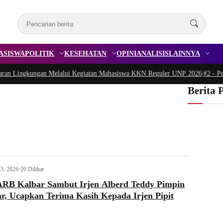
ASISWA
POLITIK
KESEHATAN
OPINI
ANALISIS
LAINNYA
Lingkungan Melalui Kegiatan Mahasiswa KKN Reguler UNP 2026
|
#2 -
Peduli 
Berita 
3, 2026
•
20 Dilihat
B Kalbar Sambut Irjen Alberd Teddy Pimpin
r, Ucapkan Terima Kasih Kepada Irjen Pipit