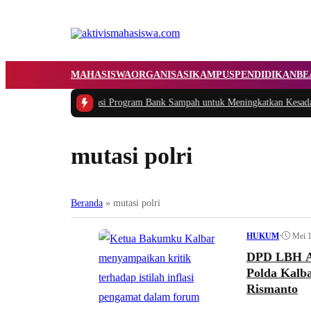
MAHASISWA
ORGANISASI
KAMPUS
PENDIDIKAN
BE
asi dan Implementasi Program Bank Sampah untuk Meningkatkan Kesadaran 
mutasi polri
Beranda
»
mutasi polri
•
Mei 1
HUKUM
DPD LBH AR
Polda Kalba
Rismanto