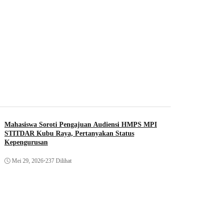
Mahasiswa Soroti Pengajuan Audiensi HMPS MPI
STITDAR Kubu Raya, Pertanyakan Status
Kepengurusan
Mei 29, 2026
•
237 Dilihat