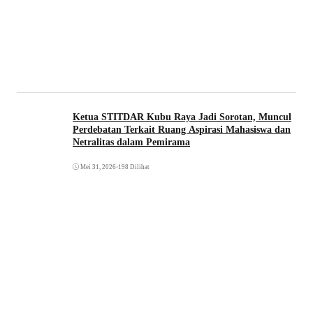
Ketua STITDAR Kubu Raya Jadi Sorotan, Muncul
Perdebatan Terkait Ruang Aspirasi Mahasiswa dan
Netralitas dalam Pemirama
Mei 31, 2026
•
198 Dilihat