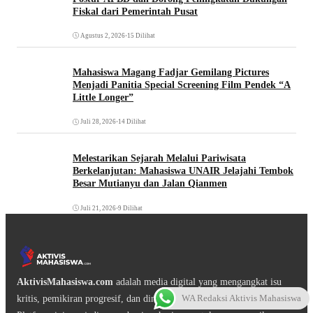
Fiskal dari Pemerintah Pusat
Agustus 2, 2026
•
15 Dilihat
Mahasiswa Magang Fadjar Gemilang Pictures
Menjadi Panitia Special Screening Film Pendek “A
Little Longer”
Juli 28, 2026
•
14 Dilihat
Melestarikan Sejarah Melalui Pariwisata
Berkelanjutan: Mahasiswa UNAIR Jelajahi Tembok
Besar Mutianyu dan Jalan Qianmen
Juli 21, 2026
•
9 Dilihat
AktivisMahasiswa.com
adalah media digital yang mengangkat isu
WA Redaksi Aktivis Mahasiswa
kritis, pemikiran progresif, dan dinamika gerakan mahasiswa.