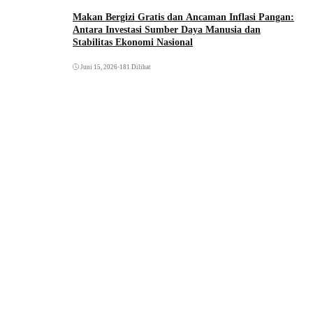
Makan Bergizi Gratis dan Ancaman Inflasi Pangan:
Antara Investasi Sumber Daya Manusia dan
Stabilitas Ekonomi Nasional
Juni 15, 2026
•
181 Dilihat