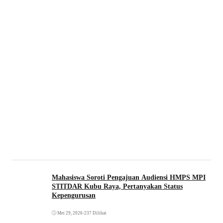
Mahasiswa Soroti Pengajuan Audiensi HMPS MPI
STITDAR Kubu Raya, Pertanyakan Status
Kepengurusan
Mei 29, 2026
•
237 Dilihat