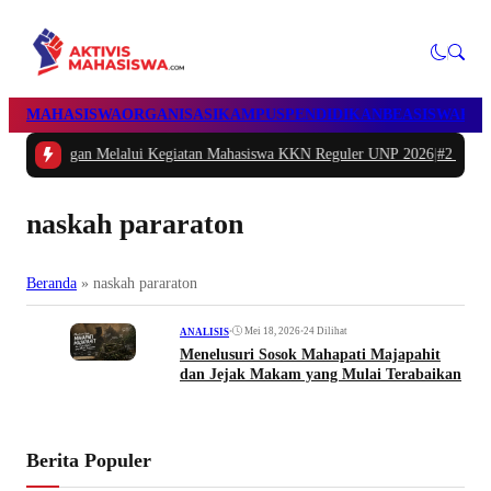
MAHASISWA
ORGANISASI
KAMPUS
PENDIDIKAN
BEASISWA
POL
n Melalui Kegiatan Mahasiswa KKN Reguler UNP 2026
|
#2 -
Peduli Generasi S
naskah pararaton
Beranda
»
naskah pararaton
•
Mei 18, 2026
•
24 Dilihat
ANALISIS
Menelusuri Sosok Mahapati Majapahit
dan Jejak Makam yang Mulai Terabaikan
Berita Populer