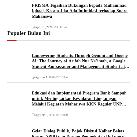
PRISMA Tegaskan Dukungan kepada Muhammad
Iqbaal, Kecam Jika Ada Intimidasi terhadap Suara
Mahasiswa
April 28, 2026
•
180 Dilihat
Populer Bulan Ini
Empowering Students Through Gemini and Google
AI: The Journey of Arifah Nur Na’imah, a Google
Student Ambassador and Management Student at
Universitas Pignatelli Triputra
Agustus 1, 2026
•
59 Dilihat
Edukasi dan Implementasi Program Bank Sampah
untuk Meningkatkan Kesadaran Lingkungan
Melalui Kegiatan Mahasiswa KKN Reguler UNP
2026
Agustus 5, 2026
•
49 Dilihat
Gelar Dialog Publik, Pojok Diskusi Kalbar Bahas
Postur APBD dan Dorong Peningkatan Dukungan