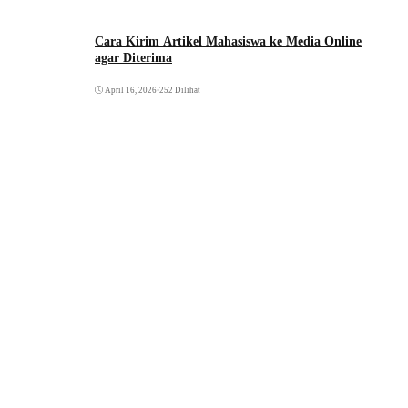
Cara Kirim Artikel Mahasiswa ke Media Online
agar Diterima
April 16, 2026
•
252 Dilihat