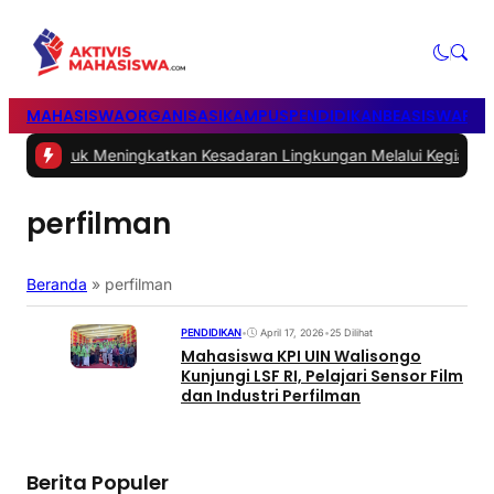
MAHASISWA
ORGANISASI
KAMPUS
PENDIDIKAN
BEASISWA
POL
pah untuk Meningkatkan Kesadaran Lingkungan Melalui Kegiatan 
perfilman
Beranda
»
perfilman
PENDIDIKAN
•
April 17, 2026
•
25 Dilihat
Mahasiswa KPI UIN Walisongo
Kunjungi LSF RI, Pelajari Sensor Film
dan Industri Perfilman
Berita Populer