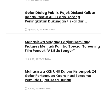
10 jam lalu
•
29 Dilihat
Gelar Dialog Publik, Pojok Diskusi Kalbar
Bahas Postur APBD dan Dorong
Peningkatan Dukungan Fiskal dari
Pemerintah Pusat
Agustus 2, 2026
•
14 Dilihat
Mahasiswa Magang Fadjar Gemilang
Pictures Menjadi Panitia Special Screening
Film Pendek “A Little Longer”
Juli 28, 2026
•
12 Dilihat
Mahasiswa KKN UNU Kalbar Kelompok 24
Gelar Pertemuan Koordinasi Bersama
Pemuda Hijau Desa Durian
Juli 29, 2026
•
6 Dilihat