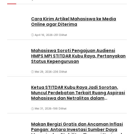
Cara Kirim Artikel Mahasiswa ke Media
Online agar Diterima
April 16, 2026
•
251 Dilihat
Mahasiswa Soroti Pengajuan Audiensi
HMPS MPI STITDAR Kubu Raya, Pertanyakan
Status Kepengurusan
Mei 29, 2026
•
236 Dilihat
Ketua STITDAR Kubu Raya Jadi Sorotan,
Muncul Perdebatan Terkait Ruang Aspirasi
Mahasiswa dan Netralitas dalam
Pemirama
Mei 31, 2026
•
198 Dilihat
Makan Bergizi Gratis dan Ancaman Inflasi
Pangan: Antara Investasi Sumber Daya