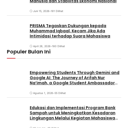
Manusia dan Stabilitas Ekonomi Nasional
Juni 15, 2026
•
181 Dilihat
PRISMA Tegaskan Dukungan kepada
Muhammad Iqbaal, Kecam Jika Ada
Intimidasi terhadap Suara Mahasiswa
April 28, 2026
•
180 Dilihat
Populer Bulan Ini
Empowering Students Through Gemini and
Google AI: The Journey of Arifah Nur
Na’imah, a Google Student Ambassador
and Management Student at Universitas
Pignatelli Triputra
Agustus 1, 2026
•
55 Dilihat
Edukasi dan Implementasi Program Bank
Sampah untuk Meningkatkan Kesadaran
Lingkungan Melalui Kegiatan Mahasiswa
KKN Reguler UNP 2026