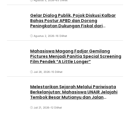
Agustus 5, 2026
•
63 Dilihat
Gelar Dialog Publik, Pojok Diskusi Kalbar
Bahas Postur APBD dan Dorong
Peningkatan Dukungan Fiskal dari
Pemerintah Pusat
Agustus 2, 2026
•
16 Dilihat
Mahasiswa Magang Fadjar Gemilang
Pictures Menjadi Panitia Special Screening
Film Pendek “A Little Longer”
Juli 28, 2026
•
15 Dilihat
Melestarikan Sejarah Melalui Pariwisata
Berkelanjutan: Mahasiswa UNAIR Jelajahi
Tembok Besar Mutianyu dan Jalan
Qianmen
Juli 21, 2026
•
12 Dilihat