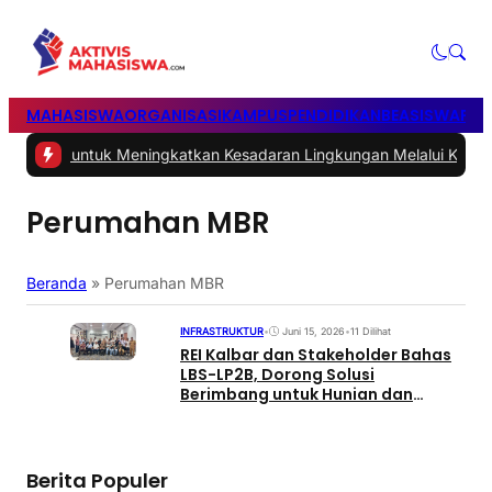
MAHASISWA
ORGANISASI
KAMPUS
PENDIDIKAN
BEASISWA
POL
Sampah untuk Meningkatkan Kesadaran Lingkungan Melalui Kegiat
Perumahan MBR
Beranda
»
Perumahan MBR
INFRASTRUKTUR
•
Juni 15, 2026
•
11 Dilihat
REI Kalbar dan Stakeholder Bahas
LBS-LP2B, Dorong Solusi
Berimbang untuk Hunian dan
Ketahanan Pangan
Berita Populer