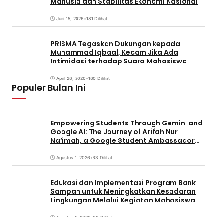
Manusia dan Stabilitas Ekonomi Nasional
Juni 15, 2026
•
181 Dilihat
PRISMA Tegaskan Dukungan kepada
Muhammad Iqbaal, Kecam Jika Ada
Intimidasi terhadap Suara Mahasiswa
April 28, 2026
•
180 Dilihat
Populer Bulan Ini
Empowering Students Through Gemini and
Google AI: The Journey of Arifah Nur
Na’imah, a Google Student Ambassador
and Management Student at Universitas
Pignatelli Triputra
Agustus 1, 2026
•
63 Dilihat
Edukasi dan Implementasi Program Bank
Sampah untuk Meningkatkan Kesadaran
Lingkungan Melalui Kegiatan Mahasiswa
KKN Reguler UNP 2026