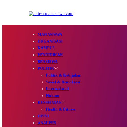
MAHASISWA
ORGANISASI
KAMPUS
PENDIDIKAN
BEASISWA
POLITIK
Politik & Kebijakan
Sosial & Demokrasi
Internasional
Hukum
KESEHATAN
Health & Fitness
OPINI
ANALISIS