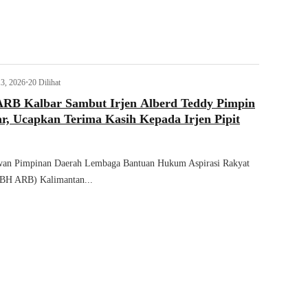
3, 2026
•
20 Dilihat
B Kalbar Sambut Irjen Alberd Teddy Pimpin
r, Ucapkan Terima Kasih Kepada Irjen Pipit
wan Pimpinan Daerah Lembaga Bantuan Hukum Aspirasi Rakyat
BH ARB) Kalimantan...