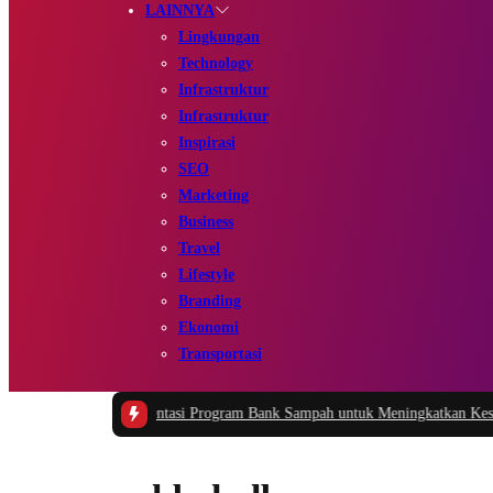
LAINNYA
Lingkungan
Technology
Infrastruktur
Infrastruktur
Inspirasi
SEO
Marketing
Business
Travel
Lifestyle
Branding
Ekonomi
Transportasi
kasi dan Implementasi Program Bank Sampah untuk Meningkatkan Kesadaran