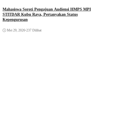
Mahasiswa Soroti Pengajuan Audiensi HMPS MPI
STITDAR Kubu Raya, Pertanyakan Status
Kepengurusan
Mei 29, 2026
•
237 Dilihat