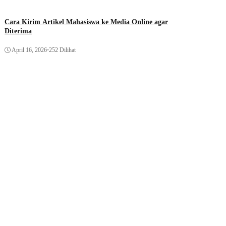
Cara Kirim Artikel Mahasiswa ke Media Online agar
Diterima
April 16, 2026
•
252 Dilihat