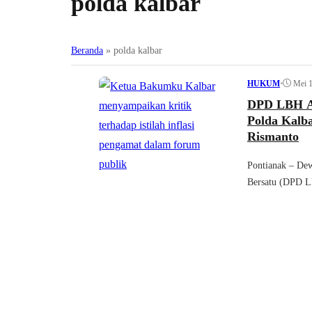
polda kalbar
Beranda
»
polda kalbar
•
Mei 1
HUKUM
DPD LBH AR
Polda Kalba
Rismanto
Pontianak – De
Bersatu (DPD L