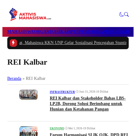
MAHASISWA
ORGANISASI
KAMPUS
PENDIDIKAN
BEASISWA
POL
hat, Mahasiswa KKN UNP Gelar Sosialisasi Pencegahan Stunting di Nagari Sun
REI Kalbar
Beranda
»
REI Kalbar
•
Juni 15, 2026
•
10 Dilihat
INFRASTRUKTUR
REI Kalbar dan Stakeholder Bahas LBS-
LP2B, Dorong Solusi Berimbang untuk
Hunian dan Ketahanan Pangan
•
Mei 1, 2026
•
19 Dilihat
EKONOMI
Forum Harmonisasi SLIK OJK, DPD REI