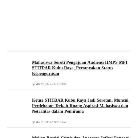
Mahasiswa Soroti Pengajuan Audiensi HMPS MPI
STITDAR Kubu Raya, Pertanyakan Status
Kepengurusan
Mei 29, 2026
•
237 Dilihat
Ketua STITDAR Kubu Raya Jadi Sorotan, Muncul
Perdebatan Terkait Ruang Aspirasi Mahasiswa dan
Netralitas dalam Pemirama
Mei 31, 2026
•
198 Dilihat