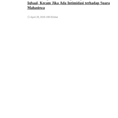
Iqbaal, Kecam Jika Ada Intimidasi terhadap Suara
Mahasiswa
April 28, 2026
•
180 Dilihat