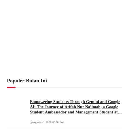
Populer Bulan Ini
Empowering Students Through Gemini and Google
AI: The Journey of Arifah Nur Na’imah, a Google
Student Ambassador and Management Student at
Universitas Pignatelli Triputra
Agustus 1, 2026
•
60 Dilihat