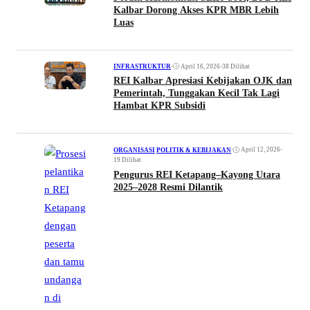
Kalbar Dorong Akses KPR MBR Lebih
Luas
•
April 16, 2026
•
38 Dilihat
INFRASTRUKTUR
REI Kalbar Apresiasi Kebijakan OJK dan
Pemerintah, Tunggakan Kecil Tak Lagi
Hambat KPR Subsidi
•
April 12, 2026
•
ORGANISASI
|
POLITIK & KEBIJAKAN
19 Dilihat
Pengurus REI Ketapang–Kayong Utara
2025–2028 Resmi Dilantik