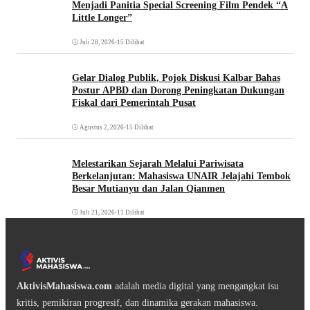
Menjadi Panitia Special Screening Film Pendek “A
Little Longer”
Juli 28, 2026
•
15 Dilihat
Gelar Dialog Publik, Pojok Diskusi Kalbar Bahas
Postur APBD dan Dorong Peningkatan Dukungan
Fiskal dari Pemerintah Pusat
Agustus 2, 2026
•
15 Dilihat
Melestarikan Sejarah Melalui Pariwisata
Berkelanjutan: Mahasiswa UNAIR Jelajahi Tembok
Besar Mutianyu dan Jalan Qianmen
Juli 21, 2026
•
11 Dilihat
AktivisMahasiswa.com
adalah media digital yang mengangkat isu
kritis, pemikiran progresif, dan dinamika gerakan mahasiswa.