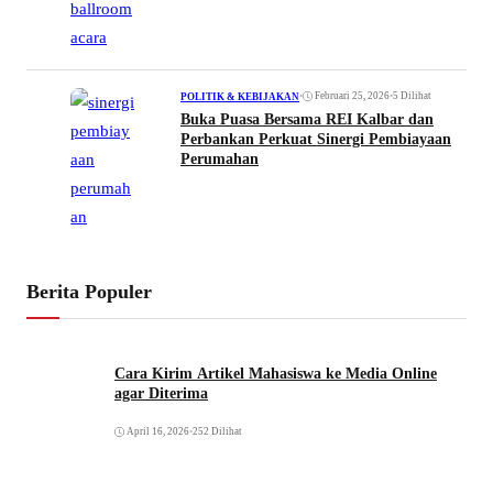
•
Februari 25, 2026
•
5 Dilihat
POLITIK & KEBIJAKAN
Buka Puasa Bersama REI Kalbar dan
Perbankan Perkuat Sinergi Pembiayaan
Perumahan
Berita Populer
Cara Kirim Artikel Mahasiswa ke Media Online
agar Diterima
April 16, 2026
•
252 Dilihat