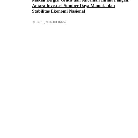
Makan Bergizi Gratis dan Ancaman Inflasi Pangan:
Antara Investasi Sumber Daya Manusia dan
Stabilitas Ekonomi Nasional
Juni 15, 2026
•
181 Dilihat