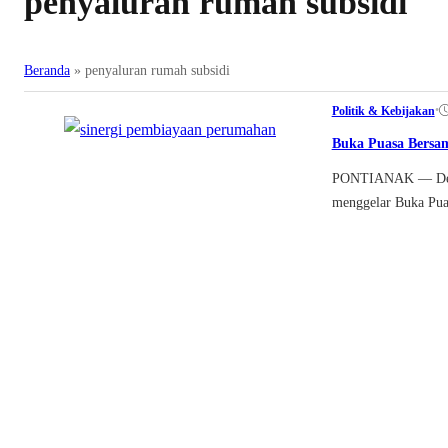
penyaluran rumah subsidi
Beranda
»
penyaluran rumah subsidi
•
Politik & Kebijakan
Buka Puasa Bersa
PONTIANAK — Dewan
menggelar Buka Pua