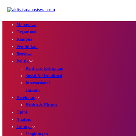
Mahasiswa
Organisasi
Kampus
Pendidikan
Beasiswa
Politik
Politik & Kebijakan
Sosial & Demokrasi
Internasional
Hukum
Kesehatan
Health & Fitness
Opini
Analisis
Lainnya
Lingkungan