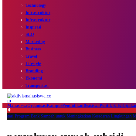
Technology
Infrastruktur
Infrastruktur
Inspirasi
SEO
Marketing
Business
Travel
Lifestyle
Branding
Ekonomi
Transportasi
Mahasiswa
Organisasi
Kampus
Pendidikan
Beasiswa
Politik & Kebijaka
 Program Bank Sampah untuk Meningkatkan Kesadaran Lingkungan Melalui 