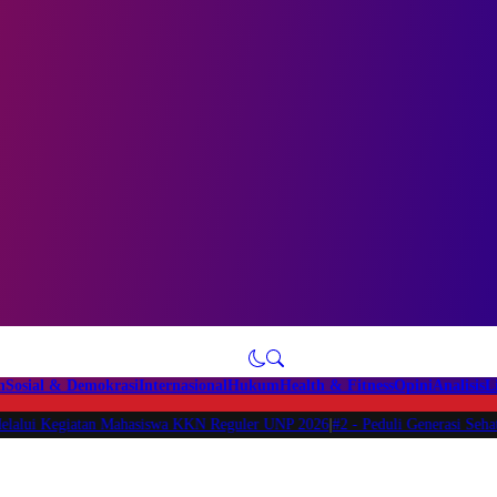
n
Sosial & Demokrasi
Internasional
Hukum
Health & Fitness
Opini
Analisis
L
Kegiatan Mahasiswa KKN Reguler UNP 2026
|
#2 -
Peduli Generasi Sehat, Mahas