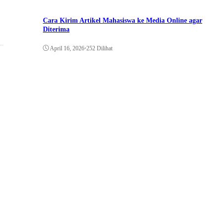
Cara Kirim Artikel Mahasiswa ke Media Online agar
Diterima
April 16, 2026
•
252 Dilihat