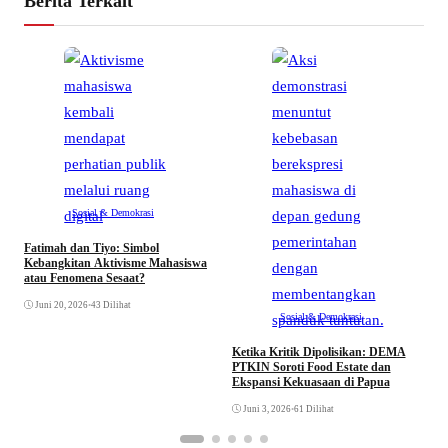
Berita Terkait
Sosial & Demokrasi
Fatimah dan Tiyo: Simbol
D
Kebangkitan Aktivisme Mahasiswa
G
atau Fenomena Sesaat?
M
Juni 20, 2026
•
43 Dilihat
Sosial & Demokrasi
Ketika Kritik Dipolisikan: DEMA
PTKIN Soroti Food Estate dan
Ekspansi Kekuasaan di Papua
Juni 3, 2026
•
61 Dilihat