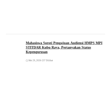
Mahasiswa Soroti Pengajuan Audiensi HMPS MPI
STITDAR Kubu Raya, Pertanyakan Status
Kepengurusan
Mei 29, 2026
•
237 Dilihat