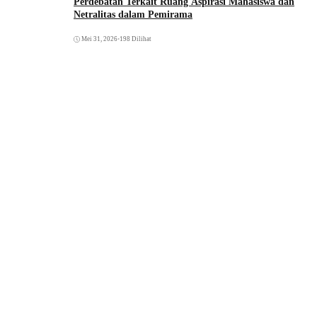
Perdebatan Terkait Ruang Aspirasi Mahasiswa dan
Netralitas dalam Pemirama
Mei 31, 2026
•
198 Dilihat