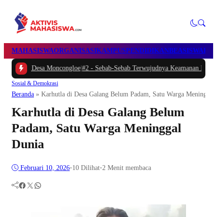
MAHASISWA
ORGANISASI
KAMPUS
PENDIDIKAN
BEASISWA
POL
a Moncongloe
|
#2 -
Sebab-Sebab Terwujudnya Keamanan Negeri & Rakyat: Stud
Sosial & Demokrasi
Beranda
»
Karhutla di Desa Galang Belum Padam, Satu Warga Meninggal
Karhutla di Desa Galang Belum
Padam, Satu Warga Meninggal
Dunia
Februari 10, 2026
•
10
Dilihat
•
2 Menit membaca
Facebook
Twitter
WhatsApp