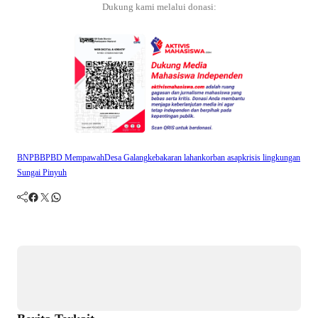
Dukung kami melalui donasi:
BNPB
BPBD Mempawah
Desa Galang
kebakaran lahan
korban asap
krisis lingkungan
Sungai Pinyuh
Facebook
Twitter
WhatsApp