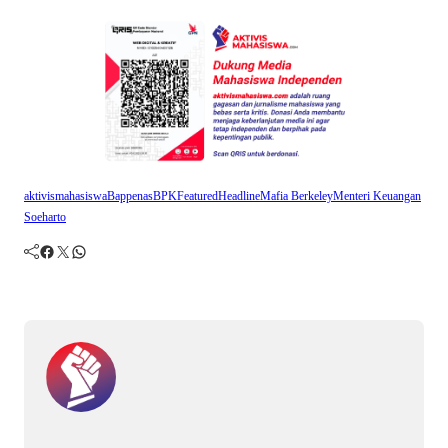
aktivismahasiswa
Bappenas
BPK
Featured
Headline
Mafia Berkeley
Menteri Keuangan
Soeharto
Facebook
Twitter
WhatsApp