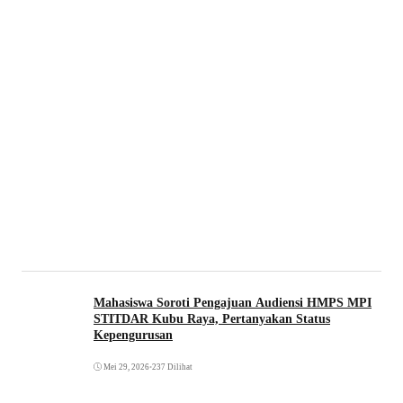
Mahasiswa Soroti Pengajuan Audiensi HMPS MPI
STITDAR Kubu Raya, Pertanyakan Status
Kepengurusan
Mei 29, 2026
•
237 Dilihat