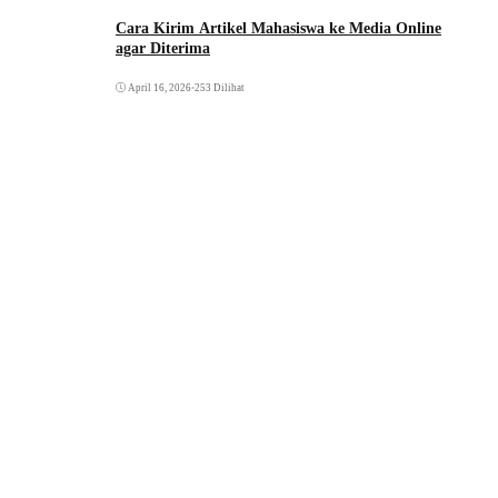
Cara Kirim Artikel Mahasiswa ke Media Online
agar Diterima
April 16, 2026
•
253 Dilihat