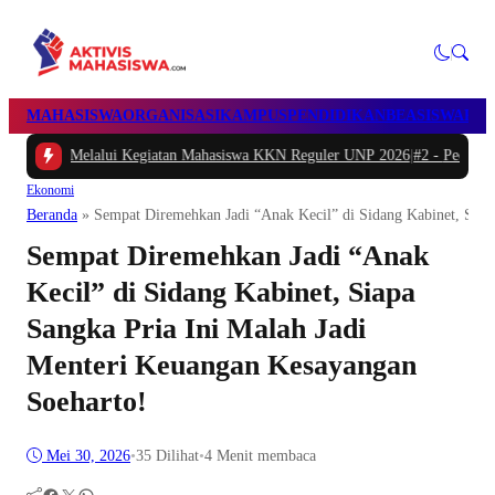
MAHASISWA
ORGANISASI
KAMPUS
PENDIDIKAN
BEASISWA
POL
Melalui Kegiatan Mahasiswa KKN Reguler UNP 2026
|
#2 -
Peduli Generasi Seh
Ekonomi
Beranda
»
Sempat Diremehkan Jadi “Anak Kecil” di Sidang Kabinet, Siap
Sempat Diremehkan Jadi “Anak
Kecil” di Sidang Kabinet, Siapa
Sangka Pria Ini Malah Jadi
Menteri Keuangan Kesayangan
Soeharto!
Mei 30, 2026
•
35
Dilihat
•
4 Menit membaca
Facebook
Twitter
WhatsApp