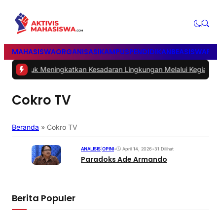
MAHASISWA
ORGANISASI
KAMPUS
PENDIDIKAN
BEASISWA
POL
pah untuk Meningkatkan Kesadaran Lingkungan Melalui Kegiatan 
Cokro TV
Beranda
»
Cokro TV
ANALISIS
|
OPINI
•
April 14, 2026
•
31 Dilihat
Paradoks Ade Armando
Berita Populer