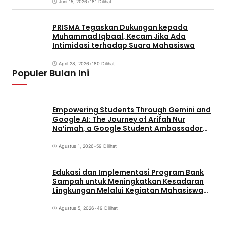
Juni 15, 2026
•
181 Dilihat
PRISMA Tegaskan Dukungan kepada
Muhammad Iqbaal, Kecam Jika Ada
Intimidasi terhadap Suara Mahasiswa
April 28, 2026
•
180 Dilihat
Populer Bulan Ini
Empowering Students Through Gemini and
Google AI: The Journey of Arifah Nur
Na’imah, a Google Student Ambassador
and Management Student at Universitas
Pignatelli Triputra
Agustus 1, 2026
•
59 Dilihat
Edukasi dan Implementasi Program Bank
Sampah untuk Meningkatkan Kesadaran
Lingkungan Melalui Kegiatan Mahasiswa
KKN Reguler UNP 2026
Agustus 5, 2026
•
49 Dilihat