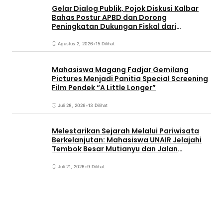
Gelar Dialog Publik, Pojok Diskusi Kalbar
Bahas Postur APBD dan Dorong
Peningkatan Dukungan Fiskal dari
Pemerintah Pusat
Agustus 2, 2026
•
15 Dilihat
Mahasiswa Magang Fadjar Gemilang
Pictures Menjadi Panitia Special Screening
Film Pendek “A Little Longer”
Juli 28, 2026
•
13 Dilihat
Melestarikan Sejarah Melalui Pariwisata
Berkelanjutan: Mahasiswa UNAIR Jelajahi
Tembok Besar Mutianyu dan Jalan
Qianmen
Juli 21, 2026
•
9 Dilihat