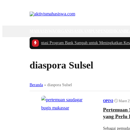
MAHASISWA
ORGANISASI
KAMPUS
PENDIDIKAN
BE
kasi dan Implementasi Program Bank Sampah untuk Meningkatkan Kesadara
diaspora Sulsel
Beranda
»
diaspora Sulsel
•
Maret 2
OPINI
Pertemuan 
yang Perlu 
Sebagai pemuda 