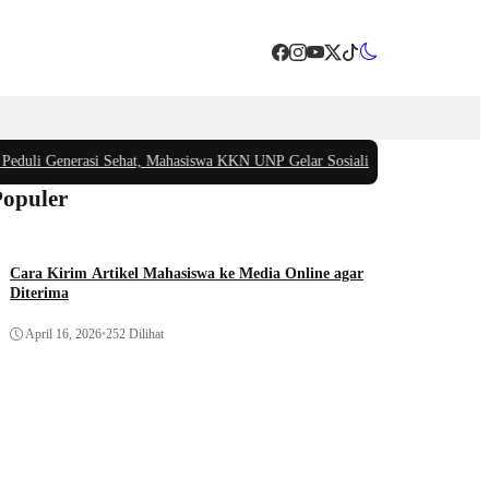
 Generasi Sehat, Mahasiswa KKN UNP Gelar Sosialisasi Pencegahan Stunting 
Populer
Cara Kirim Artikel Mahasiswa ke Media Online agar
Diterima
April 16, 2026
•
252 Dilihat