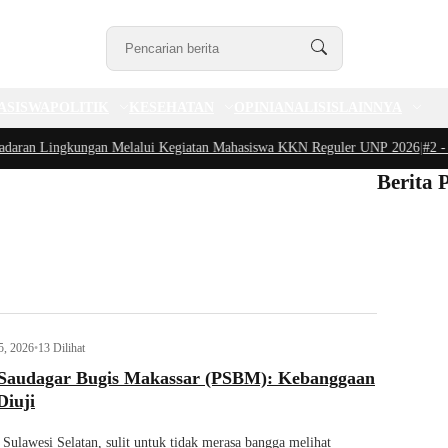
ASISWA
POLITIK
KESEHATAN
OPINI
ANALISIS
LAINNYA
n Lingkungan Melalui Kegiatan Mahasiswa KKN Reguler UNP 2026
|
#2 -
Peduli
Berita 
5, 2026
•
13 Dilihat
Saudagar Bugis Makassar (PSBM): Kebanggaan
Diuji
Sulawesi Selatan, sulit untuk tidak merasa bangga melihat