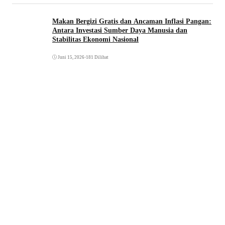
Makan Bergizi Gratis dan Ancaman Inflasi Pangan:
Antara Investasi Sumber Daya Manusia dan
Stabilitas Ekonomi Nasional
Juni 15, 2026
•
181 Dilihat