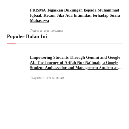
PRISMA Tegaskan Dukungan kepada Muhammad
Iqbaal, Kecam Jika Ada Intimidasi terhadap Suara
Mahasiswa
April 28, 2026
•
180 Dilihat
Populer Bulan Ini
Empowering Students Through Gemini and Google
AI: The Journey of Arifah Nur Na’imah, a Google
Student Ambassador and Management Student at
Universitas Pignatelli Triputra
Agustus 1, 2026
•
60 Dilihat