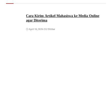
Cara Kirim Artikel Mahasiswa ke Media Online
agar Diterima
April 16, 2026
•
252 Dilihat