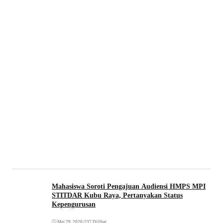
Mahasiswa Soroti Pengajuan Audiensi HMPS MPI
STITDAR Kubu Raya, Pertanyakan Status
Kepengurusan
Mei 29, 2026
•
237 Dilihat