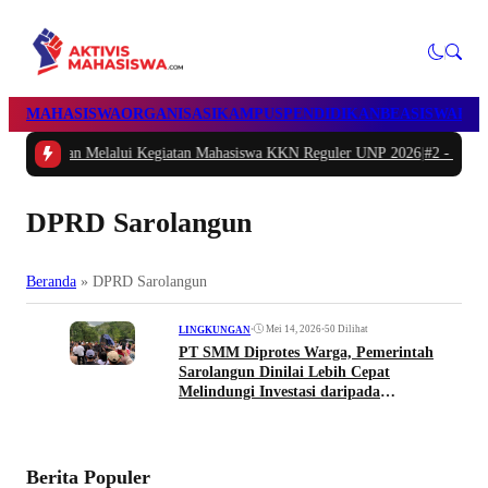
MAHASISWA
ORGANISASI
KAMPUS
PENDIDIKAN
BEASISWA
POL
 Melalui Kegiatan Mahasiswa KKN Reguler UNP 2026
|
#2 -
Peduli Generasi Se
DPRD Sarolangun
Beranda
»
DPRD Sarolangun
•
Mei 14, 2026
•
50 Dilihat
LINGKUNGAN
PT SMM Diprotes Warga, Pemerintah
Sarolangun Dinilai Lebih Cepat
Melindungi Investasi daripada
Keselamatan Rakyat
Berita Populer