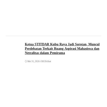
Ketua STITDAR Kubu Raya Jadi Sorotan, Muncul
Perdebatan Terkait Ruang Aspirasi Mahasiswa dan
Netralitas dalam Pemirama
Mei 31, 2026
•
198 Dilihat