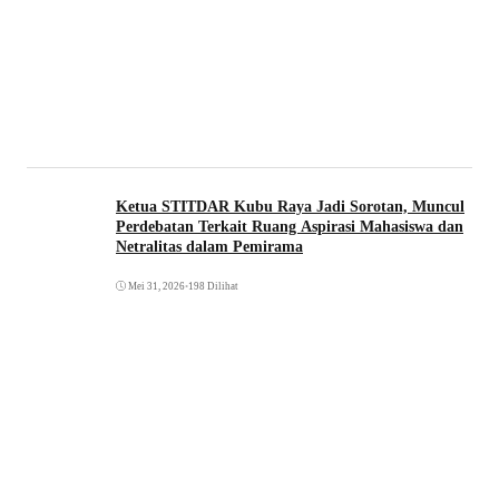
Ketua STITDAR Kubu Raya Jadi Sorotan, Muncul
Perdebatan Terkait Ruang Aspirasi Mahasiswa dan
Netralitas dalam Pemirama
Mei 31, 2026
•
198 Dilihat