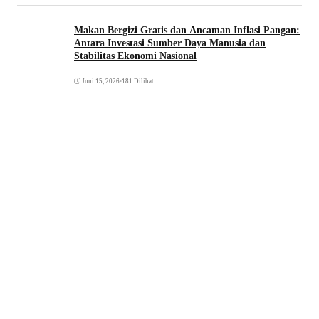
Makan Bergizi Gratis dan Ancaman Inflasi Pangan:
Antara Investasi Sumber Daya Manusia dan
Stabilitas Ekonomi Nasional
Juni 15, 2026
•
181 Dilihat