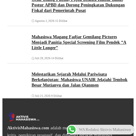
Postur APBD dan Dorong Peningkatan Dukungan
Fiskal dari Pemerintah Pusat
Agustus 2, 2026
•
15 Dilihat
Mahasiswa Magang Fadjar Gemilang Pictures
Menjadi Panitia Special Screening Film Pendek “A
Little Longer”
Juli 28, 2026
•
14 Dilihat
Melestarikan Sejarah Melalui Pariwisata
Berkelanjutan: Mahasiswa UNAIR Jelajahi Tembok
Besar Mutianyu dan Jalan Qianmen
Juli 21, 2026
•
9 Dilihat
AktivisMahasiswa.com
adalah media digital yang mengangkat isu
WA Redaksi Aktivis Mahasiswa
kritis, pemikiran progresif, dan dinamika gerakan mahasiswa.