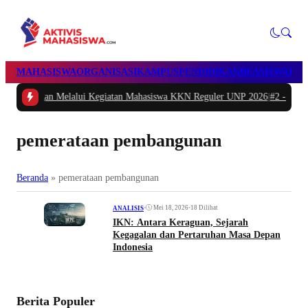
MAHASISWA
ORGANISASI
KAMPUS
PENDIDIKAN
BEASISWA
POL
 Melalui Kegiatan Mahasiswa KKN Reguler UNP 2026
|
#2 -
Peduli Generasi Se
pemerataan pembangunan
Beranda
»
pemerataan pembangunan
•
Mei 18, 2026
•
18 Dilihat
ANALISIS
IKN: Antara Keraguan, Sejarah
Kegagalan dan Pertaruhan Masa Depan
Indonesia
Berita Populer