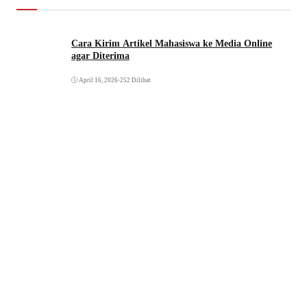
Cara Kirim Artikel Mahasiswa ke Media Online
agar Diterima
April 16, 2026
•
252 Dilihat