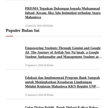
PRISMA Tegaskan Dukungan kepada Muhammad
Iqbaal, Kecam Jika Ada Intimidasi terhadap Suara
Mahasiswa
April 28, 2026
•
180 Dilihat
Populer Bulan Ini
Empowering Students Through Gemini and Google
AI: The Journey of Arifah Nur Na’imah, a Google
Student Ambassador and Management Student at
Universitas Pignatelli Triputra
Agustus 1, 2026
•
59 Dilihat
Edukasi dan Implementasi Program Bank Sampah
untuk Meningkatkan Kesadaran Lingkungan
Melalui Kegiatan Mahasiswa KKN Reguler UNP
2026
Agustus 5, 2026
•
49 Dilihat
Gelar Dialog Publik, Pojok Diskusi Kalbar Bahas