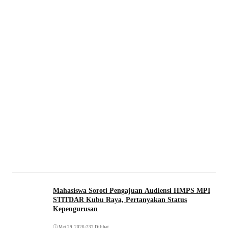
Mahasiswa Soroti Pengajuan Audiensi HMPS MPI
STITDAR Kubu Raya, Pertanyakan Status
Kepengurusan
Mei 29, 2026
•
237 Dilihat