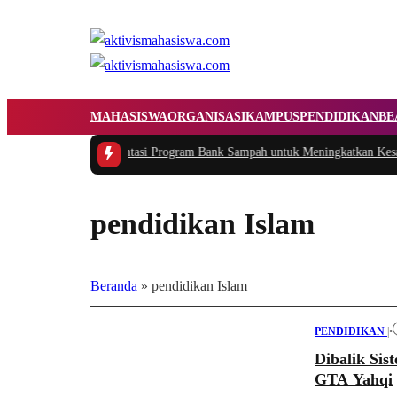
MAHASISWA
ORGANISASI
KAMPUS
PENDIDIKAN
BE
kasi dan Implementasi Program Bank Sampah untuk Meningkatkan Kesadaran
pendidikan Islam
Beranda
»
pendidikan Islam
PENDIDIKAN
|
•
Dibalik Sis
GTA Yahqi