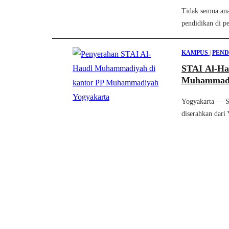
Tidak semua an
pendidikan di p
KAMPUS
|
PEND
STAI Al-Ha
Muhammad
Yogyakarta — S
diserahkan dari