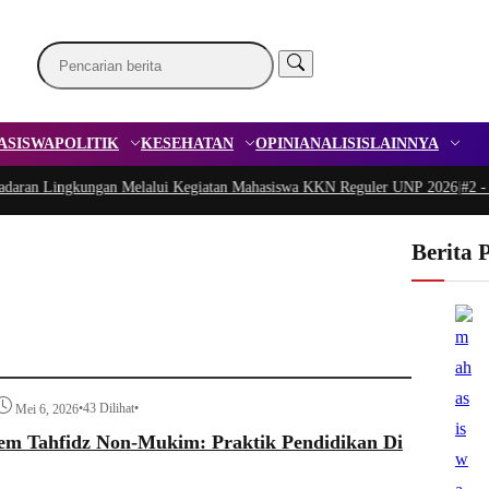
ASISWA
POLITIK
KESEHATAN
OPINI
ANALISIS
LAINNYA
 Lingkungan Melalui Kegiatan Mahasiswa KKN Reguler UNP 2026
|
#2 -
Peduli
Berita 
•
43 Dilihat
•
Mei 6, 2026
tem Tahfidz Non-Mukim: Praktik Pendidikan Di