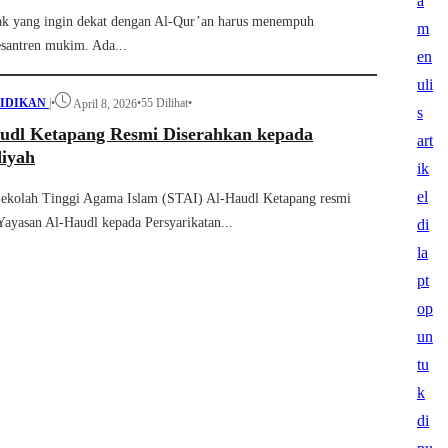
ak yang ingin dekat dengan Al-Qur’an harus menempuh
esantren mukim. Ada...
IDIKAN
|
•
•
55 Dilihat
•
April 8, 2026
udl Ketapang Resmi Diserahkan kepada
iyah
ekolah Tinggi Agama Islam (STAI) Al-Haudl Ketapang resmi
 Yayasan Al-Haudl kepada Persyarikatan...