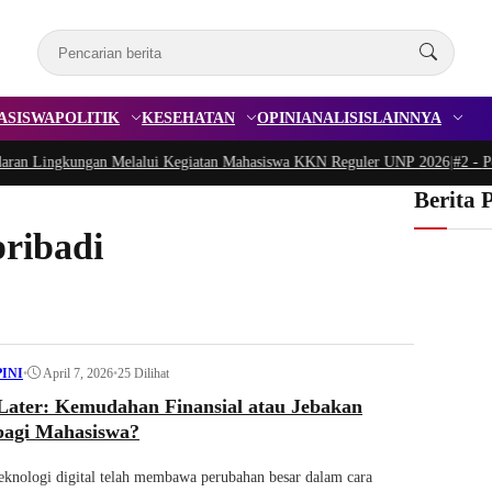
ASISWA
POLITIK
KESEHATAN
OPINI
ANALISIS
LAINNYA
Lingkungan Melalui Kegiatan Mahasiswa KKN Reguler UNP 2026
|
#2 -
Peduli 
Berita 
ribadi
•
April 7, 2026
•
25 Dilihat
PINI
Later: Kemudahan Finansial atau Jebakan
bagi Mahasiswa?
knologi digital telah membawa perubahan besar dalam cara