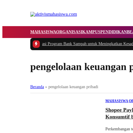
MAHASISWA
ORGANISASI
KAMPUS
PENDIDIKAN
BE
asi dan Implementasi Program Bank Sampah untuk Meningkatkan Kesadaran 
pengelolaan keuangan p
Beranda
»
pengelolaan keuangan pribadi
MAHASISWA
|
O
Shopee Pay
Konsumtif 
Perkembangan te