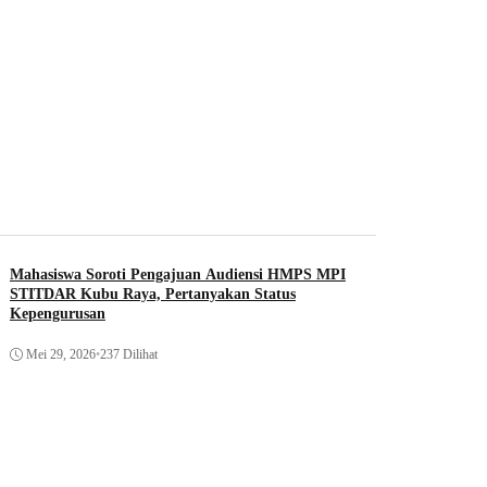
Mahasiswa Soroti Pengajuan Audiensi HMPS MPI
STITDAR Kubu Raya, Pertanyakan Status
Kepengurusan
Mei 29, 2026
•
237 Dilihat