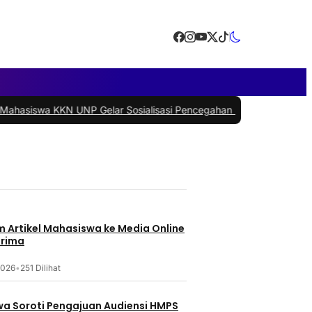
KN UNP Gelar Sosialisasi Pencegahan Stunting di Nagari Sungai Dur
m Artikel Mahasiswa ke Media Online
erima
 2026
•
251 Dilihat
a Soroti Pengajuan Audiensi HMPS