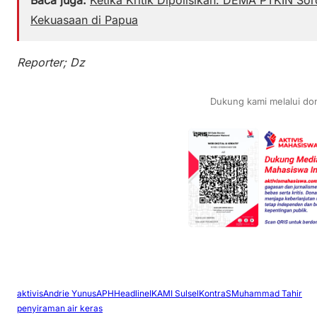
Kekuasaan di Papua
Reporter; Dz
Dukung kami melalui don
aktivis
Andrie Yunus
APH
Headline
IKAMI Sulsel
KontraS
Muhammad Tahir
penyiraman air keras