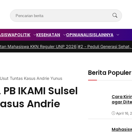
ASISWA
POLITIK
KESEHATAN
OPINI
ANALISIS
LAINNYA
swa KKN Reguler UNP 2026
|
#2 -
Peduli Generasi Sehat, Mahasiswa K
Berita Populer
H Usut Tuntas Kasus Andrie Yunus
, PB IKAMI Sulsel
Cara Kiri
Kasus Andrie
agar Dit
April 16,
Mahasisw