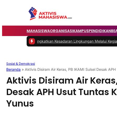
MAHASISWA
ORGANISASI
KAMPUS
PENDIDIKAN
BE
tuk Meningkatkan Kesadaran Lingkungan Melalui Kegiatan Mahasi
Sosial & Demokrasi
Beranda
»
Aktivis Disiram Air Keras, PB IKAMI Sulsel Desak AP
Aktivis Disiram Air Keras
Desak APH Usut Tuntas 
Yunus