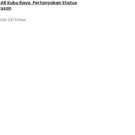
DAR Kubu Raya, Pertanyakan Status
rusan
2026
•
237 Dilihat