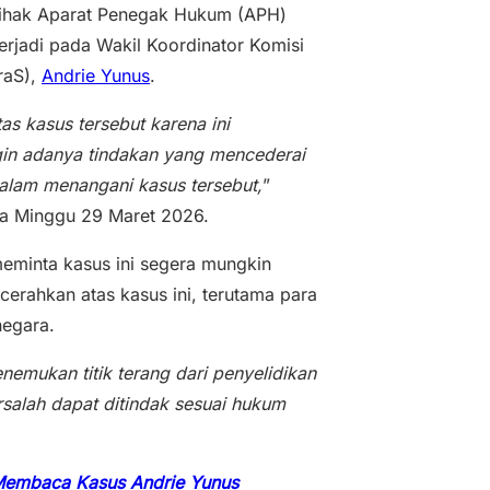
pihak Aparat Penegak Hukum (APH)
erjadi pada Wakil Koordinator Komisi
raS),
Andrie Yunus
.
s kasus tersebut karena ini
ingin adanya tindakan yang mencederai
alam menangani kasus tersebut,
”
da Minggu 29 Maret 2026.
eminta kasus ini segera mungkin
cerahkan atas kasus ini, terutama para
negara.
emukan titik terang dari penyelidikan
rsalah dapat ditindak sesuai hukum
 Membaca Kasus Andrie Yunus