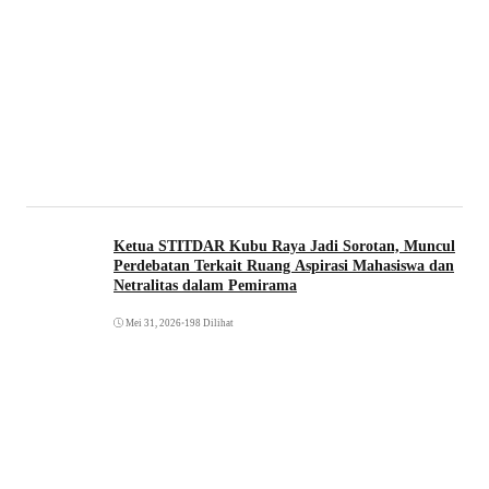
Ketua STITDAR Kubu Raya Jadi Sorotan, Muncul
Perdebatan Terkait Ruang Aspirasi Mahasiswa dan
Netralitas dalam Pemirama
Mei 31, 2026
•
198 Dilihat