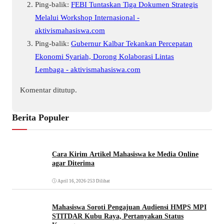
Ping-balik:
FEBI Tuntaskan Tiga Dokumen Strategis
Melalui Workshop Internasional -
aktivismahasiswa.com
Ping-balik:
Gubernur Kalbar Tekankan Percepatan
Ekonomi Syariah, Dorong Kolaborasi Lintas
Lembaga - aktivismahasiswa.com
Komentar ditutup.
Berita Populer
Cara Kirim Artikel Mahasiswa ke Media Online
agar Diterima
April 16, 2026
•
253 Dilihat
Mahasiswa Soroti Pengajuan Audiensi HMPS MPI
STITDAR Kubu Raya, Pertanyakan Status