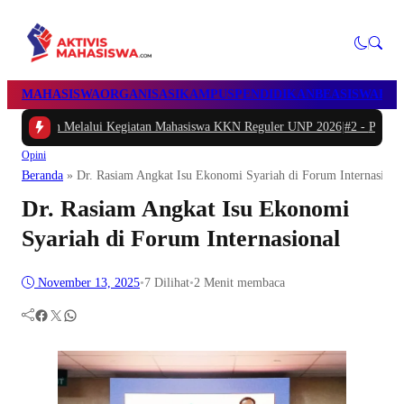
MAHASISWA
ORGANISASI
KAMPUS
PENDIDIKAN
BEASISWA
POL
lalui Kegiatan Mahasiswa KKN Reguler UNP 2026
|
#2 -
Peduli Generasi Sehat
Opini
Beranda
»
Dr. Rasiam Angkat Isu Ekonomi Syariah di Forum Internasiona
Dr. Rasiam Angkat Isu Ekonomi
Syariah di Forum Internasional
November 13, 2025
•
7
Dilihat
•
2 Menit membaca
Facebook
Twitter
WhatsApp