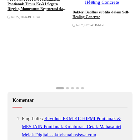
Opini
Pontianak Timur Ke-XI Segera
Digelar, Momentum Regenerasi dan
Bakteri Bacillus subtilis dalam Self-
Penguatan Kepemimpinan Pemuda
Healing Concrete
Juli 27, 2026
•
19 Dilihat
Juli 7, 2026
•
45 Dilihat
M
A
b
Komentar
Ping-balik:
Revolusi PKM-KI! HIPMI Pontianak &
MES IAIN Pontianak Kolaborasi Cetak Mahasantri
Melek Digital - aktivismahasiswa.com