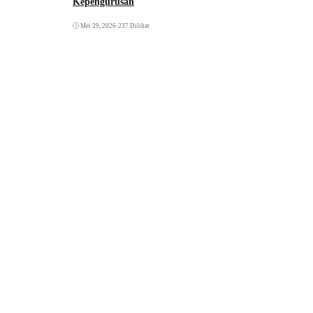
Kepengurusan
Mei 29, 2026
•
237 Dilihat