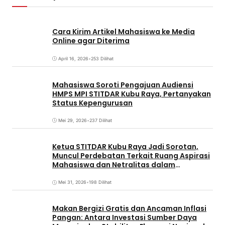
Cara Kirim Artikel Mahasiswa ke Media
Online agar Diterima
April 16, 2026
•
253 Dilihat
Mahasiswa Soroti Pengajuan Audiensi
HMPS MPI STITDAR Kubu Raya, Pertanyakan
Status Kepengurusan
Mei 29, 2026
•
237 Dilihat
Ketua STITDAR Kubu Raya Jadi Sorotan,
Muncul Perdebatan Terkait Ruang Aspirasi
Mahasiswa dan Netralitas dalam
Pemirama
Mei 31, 2026
•
198 Dilihat
Makan Bergizi Gratis dan Ancaman Inflasi
Pangan: Antara Investasi Sumber Daya