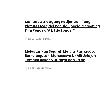
Mahasiswa Magang Fadjar Gemilang
Pictures Menjadi Panitia Special Screening
Film Pendek “A Little Longer”
Juli 28, 2026
•
15 Dilihat
Melestarikan Sejarah Melalui Pariwisata
Berkelanjutan: Mahasiswa UNAIR Jelajahi
Tembok Besar Mutianyu dan Jalan
Qianmen
Juli 21, 2026
•
12 Dilihat