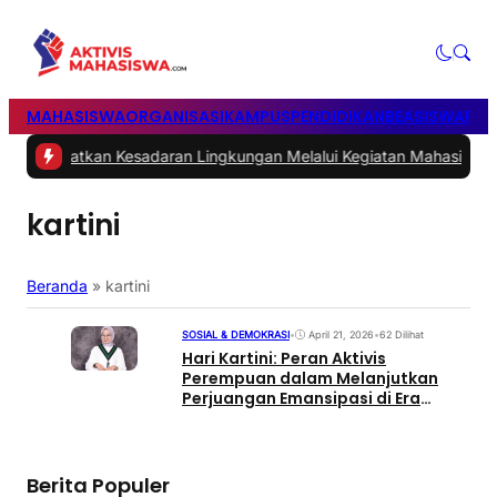
MAHASISWA
ORGANISASI
KAMPUS
PENDIDIKAN
BEASISWA
POL
gkatkan Kesadaran Lingkungan Melalui Kegiatan Mahasiswa KKN R
kartini
Beranda
»
kartini
SOSIAL & DEMOKRASI
•
April 21, 2026
•
62 Dilihat
Hari Kartini: Peran Aktivis
Perempuan dalam Melanjutkan
Perjuangan Emansipasi di Era
Modern
Berita Populer