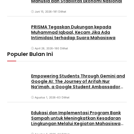
Manusia dan Stabilitas Ekonomi Nasional
Juni 15, 2026
•
181 Dilihat
PRISMA Tegaskan Dukungan kepada
Muhammad Iqbaal, Kecam Jika Ada
Intimidasi terhadap Suara Mahasiswa
April 28, 2026
•
180 Dilihat
Populer Bulan Ini
Empowering Students Through Gemini and
Google AI: The Journey of Arifah Nur
Na’imah, a Google Student Ambassador
and Management Student at Universitas
Pignatelli Triputra
Agustus 1, 2026
•
63 Dilihat
Edukasi dan Implementasi Program Bank
Sampah untuk Meningkatkan Kesadaran
Lingkungan Melalui Kegiatan Mahasiswa
KKN Reguler UNP 2026