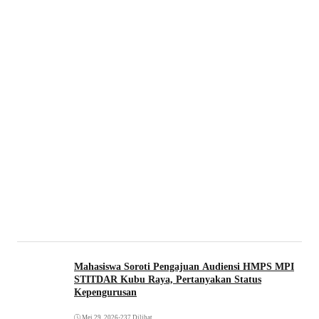
Mahasiswa Soroti Pengajuan Audiensi HMPS MPI
STITDAR Kubu Raya, Pertanyakan Status
Kepengurusan
Mei 29, 2026
•
237 Dilihat