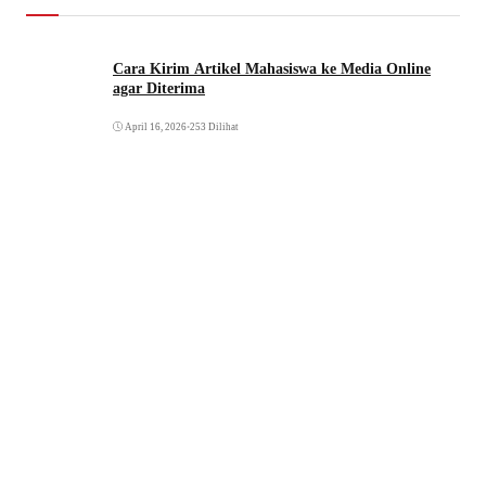
Cara Kirim Artikel Mahasiswa ke Media Online
agar Diterima
April 16, 2026
•
253 Dilihat