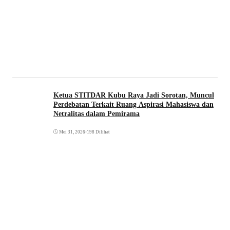
Ketua STITDAR Kubu Raya Jadi Sorotan, Muncul
Perdebatan Terkait Ruang Aspirasi Mahasiswa dan
Netralitas dalam Pemirama
Mei 31, 2026
•
198 Dilihat