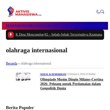
MAHASISWA
ORGANISASI
KAMPUS
PENDIDIKAN
BEASISWA
POL
Desa Moncongloe
|
#2 -
Sebab-Sebab Terwujudnya Keamanan Negeri & Rakyat: S
olahraga internasional
Beranda
»
olahraga internasional
•
Februari 2, 2026
•
23 Dilihat
SOSIAL & DEMOKRASI
Olimpiade Musim Dingin Milano–Cortina
2026: Peluang untuk Perdamaian dalam
Geopolitik Dunia
Berita Populer