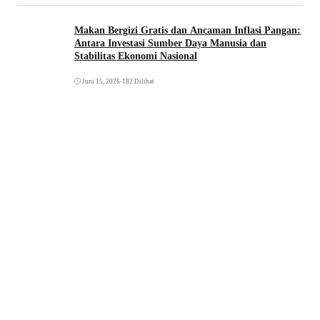
Makan Bergizi Gratis dan Ancaman Inflasi Pangan:
Antara Investasi Sumber Daya Manusia dan
Stabilitas Ekonomi Nasional
Juni 15, 2026
•
182 Dilihat