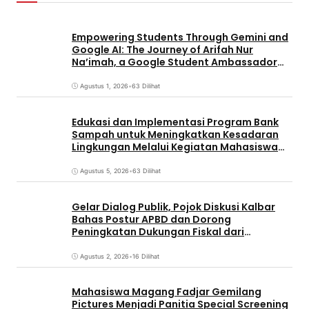
Empowering Students Through Gemini and
Google AI: The Journey of Arifah Nur
Na’imah, a Google Student Ambassador
and Management Student at Universitas
Pignatelli Triputra
Agustus 1, 2026
•
63 Dilihat
Edukasi dan Implementasi Program Bank
Sampah untuk Meningkatkan Kesadaran
Lingkungan Melalui Kegiatan Mahasiswa
KKN Reguler UNP 2026
Agustus 5, 2026
•
63 Dilihat
Gelar Dialog Publik, Pojok Diskusi Kalbar
Bahas Postur APBD dan Dorong
Peningkatan Dukungan Fiskal dari
Pemerintah Pusat
Agustus 2, 2026
•
16 Dilihat
Mahasiswa Magang Fadjar Gemilang
Pictures Menjadi Panitia Special Screening