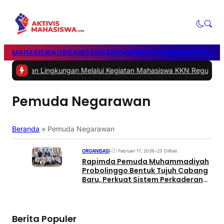
MAHASISWA
ORGANISASI
KAMPUS
PENDIDIKAN
BEASISWA
POL
Lingkungan Melalui Kegiatan Mahasiswa KKN Reguler UNP 2026
|
#2
Pemuda Negarawan
Beranda
»
Pemuda Negarawan
ORGANISASI
•
Februari 17, 2026
•
23 Dilihat
Rapimda Pemuda Muhammadiyah
Probolinggo Bentuk Tujuh Cabang
Baru, Perkuat Sistem Perkaderan
Daerah
Berita Populer