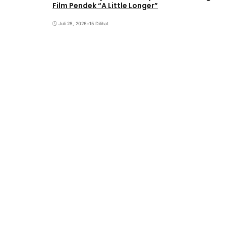
Film Pendek “A Little Longer”
Juli 28, 2026
•
15 Dilihat