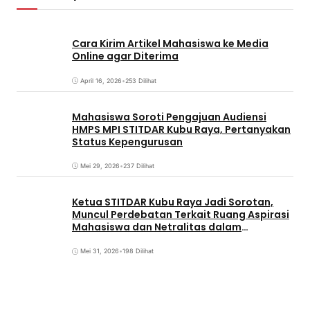
Cara Kirim Artikel Mahasiswa ke Media
Online agar Diterima
April 16, 2026
•
253 Dilihat
Mahasiswa Soroti Pengajuan Audiensi
HMPS MPI STITDAR Kubu Raya, Pertanyakan
Status Kepengurusan
Mei 29, 2026
•
237 Dilihat
Ketua STITDAR Kubu Raya Jadi Sorotan,
Muncul Perdebatan Terkait Ruang Aspirasi
Mahasiswa dan Netralitas dalam
Pemirama
Mei 31, 2026
•
198 Dilihat