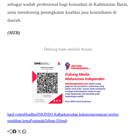
sebagai wadah profesional bagi konsultan di Kalimantan Barat,
serta mendorong peningkatan kualitas jasa konsultansi di
daerah.
(MZB)
Dukung kami melalui donasi:
hasil voting
Headline
INKINDO Kalbar
konsultan Indonesia
organisasi profesi
pemilihan ketua
Pontianak
Zulham Effendi
Facebook
Twitter
WhatsApp