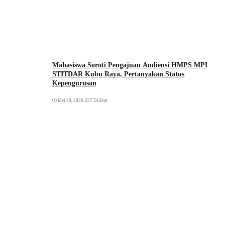
Mahasiswa Soroti Pengajuan Audiensi HMPS MPI
STITDAR Kubu Raya, Pertanyakan Status
Kepengurusan
Mei 29, 2026
•
237 Dilihat