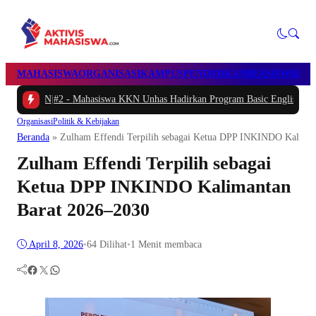
MAHASISWA
ORGANISASI
KAMPUS
PENDIDIKAN
BEASISWA
POL
 -
Mahasiswa KKN Unhas Hadirkan Program Basic English Communication un
Organisasi
Politik & Kebijakan
Beranda
»
Zulham Effendi Terpilih sebagai Ketua DPP INKINDO Kalima
Zulham Effendi Terpilih sebagai
Ketua DPP INKINDO Kalimantan
Barat 2026–2030
April 8, 2026
•
64
Dilihat
•
1 Menit membaca
Facebook
Twitter
WhatsApp