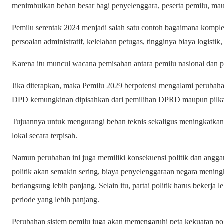
menimbulkan beban besar bagi penyelenggara, peserta pemilu, ma
Pemilu serentak 2024 menjadi salah satu contoh bagaimana kompl
persoalan administratif, kelelahan petugas, tingginya biaya logisti
Karena itu muncul wacana pemisahan antara pemilu nasional dan 
Jika diterapkan, maka Pemilu 2029 berpotensi mengalami perubahan
DPD kemungkinan dipisahkan dari pemilihan DPRD maupun pilk
Tujuannya untuk mengurangi beban teknis sekaligus meningkatkan 
lokal secara terpisah.
Namun perubahan ini juga memiliki konsekuensi politik dan anggara
politik akan semakin sering, biaya penyelenggaraan negara meningkat
berlangsung lebih panjang. Selain itu, partai politik harus bekerja 
periode yang lebih panjang.
Perubahan sistem pemilu juga akan memengaruhi peta kekuatan poli