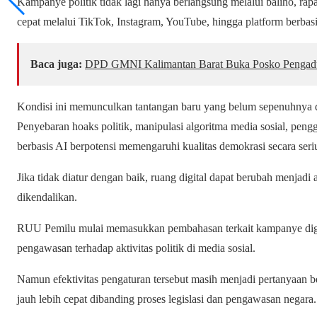
Kampanye politik tidak lagi hanya berlangsung melalui baliho, rap
cepat melalui TikTok, Instagram, YouTube, hingga platform berbas
Baca juga:
DPD GMNI Kalimantan Barat Buka Posko Pengad
Kondisi ini memunculkan tantangan baru yang belum sepenuhnya di
Penyebaran hoaks politik, manipulasi algoritma media sosial, pen
berbasis AI berpotensi memengaruhi kualitas demokrasi secara seri
Jika tidak diatur dengan baik, ruang digital dapat berubah menjadi 
dikendalikan.
RUU Pemilu mulai memasukkan pembahasan terkait kampanye digital
pengawasan terhadap aktivitas politik di media sosial.
Namun efektivitas pengaturan tersebut masih menjadi pertanyaan 
jauh lebih cepat dibanding proses legislasi dan pengawasan negara.