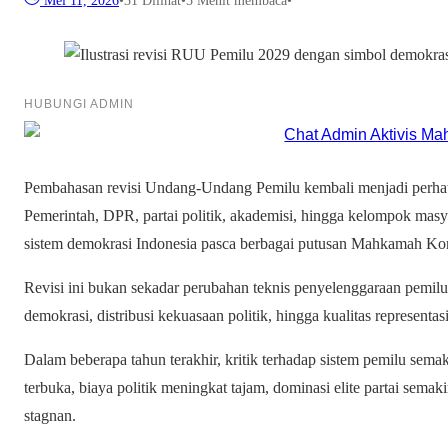
Mei 11, 2026
•
31
Dilihat
•
5 Menit membaca
•
HUBUNGI ADMIN
Pembahasan revisi Undang-Undang Pemilu kembali menjadi perhati
Pemerintah, DPR, partai politik, akademisi, hingga kelompok masy
sistem demokrasi Indonesia pasca berbagai putusan Mahkamah Kons
Revisi ini bukan sekadar perubahan teknis penyelenggaraan pemi
demokrasi, distribusi kekuasaan politik, hingga kualitas representa
Dalam beberapa tahun terakhir, kritik terhadap sistem pemilu sema
terbuka, biaya politik meningkat tajam, dominasi elite partai semakin
stagnan.