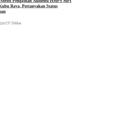
 Soroti Pengajuan Audiensi HMPS MPI
ubu Raya, Pertanyakan Status
san
•
237 Dilihat
026