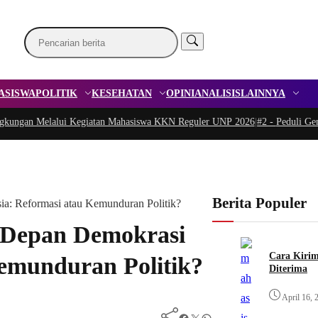
ASISWA
POLITIK
KESEHATAN
OPINI
ANALISIS
LAINNYA
an Melalui Kegiatan Mahasiswa KKN Reguler UNP 2026
|
#2 -
Peduli Generasi 
Berita Populer
: Reformasi atau Kemunduran Politik?
 Depan Demokrasi
Cara Kirim
Kemunduran Politik?
Diterima
April 16, 
Facebook
Twitter
WhatsApp