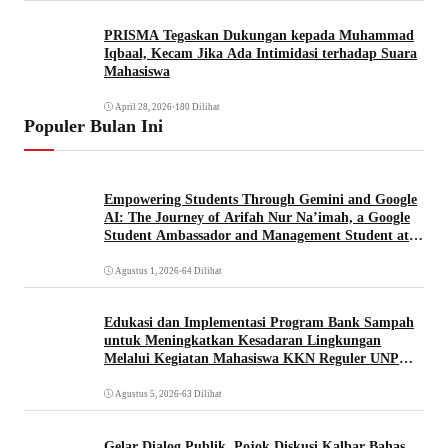
PRISMA Tegaskan Dukungan kepada Muhammad
Iqbaal, Kecam Jika Ada Intimidasi terhadap Suara
Mahasiswa
April 28, 2026
•
180 Dilihat
Populer Bulan Ini
Empowering Students Through Gemini and Google
AI: The Journey of Arifah Nur Na’imah, a Google
Student Ambassador and Management Student at
Universitas Pignatelli Triputra
Agustus 1, 2026
•
64 Dilihat
Edukasi dan Implementasi Program Bank Sampah
untuk Meningkatkan Kesadaran Lingkungan
Melalui Kegiatan Mahasiswa KKN Reguler UNP
2026
Agustus 5, 2026
•
63 Dilihat
Gelar Dialog Publik, Pojok Diskusi Kalbar Bahas