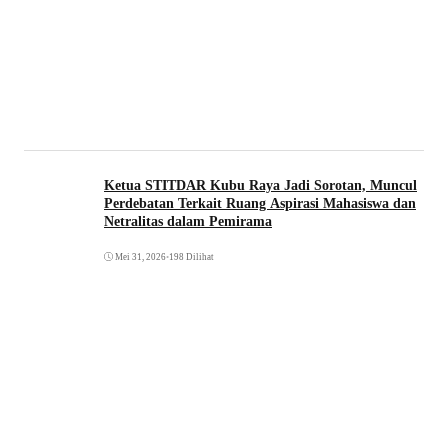
Ketua STITDAR Kubu Raya Jadi Sorotan, Muncul
Perdebatan Terkait Ruang Aspirasi Mahasiswa dan
Netralitas dalam Pemirama
Mei 31, 2026
•
198 Dilihat