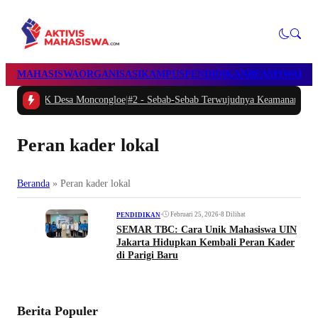
MAHASISWA
ORGANISASI
KAMPUS
PENDIDIKAN
BEASISWA
POL
Desa Moncongloe
|
#2 -
Sebab-Sebab Terwujudnya Keamanan Negeri & Rakyat: St
Peran kader lokal
Beranda
»
Peran kader lokal
•
Februari 25, 2026
•
8 Dilihat
PENDIDIKAN
SEMAR TBC: Cara Unik Mahasiswa UIN
Jakarta Hidupkan Kembali Peran Kader
di Parigi Baru
Berita Populer