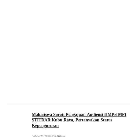
Mahasiswa Soroti Pengajuan Audiensi HMPS MPI
STITDAR Kubu Raya, Pertanyakan Status
Kepengurusan
Mei 29, 2026
•
237 Dilihat