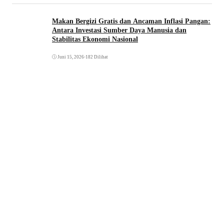
Makan Bergizi Gratis dan Ancaman Inflasi Pangan:
Antara Investasi Sumber Daya Manusia dan
Stabilitas Ekonomi Nasional
Juni 15, 2026
•
182 Dilihat