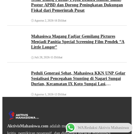
Postur APBD dan Dorong Peningkatan Dukungan
Fiskal dari Pemerintah Pusat
Agustus 2, 2026
•
16 Dilihat
Mahasiswa Magang Fadjar Gemilang Pictures
Menjadi Panitia Special Screening Film Pendek “A
Little Longer”
Juli 28, 2026
•
15 Dilihat
Peduli Generasi Sehat, Mahasiswa KKN UNP Gelar
Sosialisasi Pencegahan Stunting di Nagari Sungai
Durian, Kecamatan IX Koto Sungai Lasi,
Kabupaten Solok
Agustus 5, 2026
•
13 Dilihat
AktivisMahasiswa.com
adalah media digital yang mengangkat isu
WA Redaksi Aktivis Mahasiswa
kritis, pemikiran progresif, dan dinamika gerakan mahasiswa.