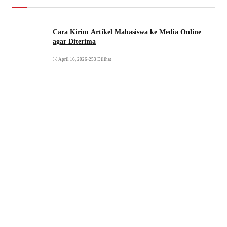
Cara Kirim Artikel Mahasiswa ke Media Online
agar Diterima
April 16, 2026
•
253 Dilihat